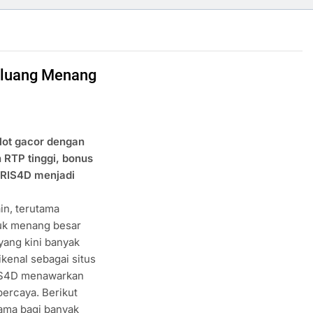
eluang Menang
lot gacor dengan
 RTP tinggi, bonus
ARIS4D menjadi
in, terutama
uk menang besar
yang kini banyak
ikenal sebagai situs
IS4D menawarkan
ercaya. Berikut
ama bagi banyak