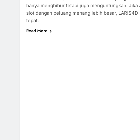
hanya menghibur tetapi juga menguntungkan. Jika 
slot dengan peluang menang lebih besar, LARIS4D a
tepat.
Read More