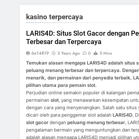
kasino terpercaya
LARIS4D: Situs Slot Gacor dengan P
Terbesar dan Terpercaya
6e14819
2 Years Ago
0
5 Mins
Temukan alasan mengapa LARIS4D adalah situs s
peluang menang terbesar dan terpercaya. Dengan
menarik, dan permainan dari penyedia terbaik, L
pilihan utama para pemain slot.
Perjudian online semakin populer di kalangan pema
permainan
slot
, yang menawarkan kesempatan unt
dengan cara yang menyenangkan. Salah satu situs 
dicari oleh para penggemar slot adalah
LARIS4D
. D
slot gacor
dengan
peluang menang terbesar
, LAR
pengalaman bermain yang menguntungkan dan terp
adalah alasan mengapa LARIS4D menjadi pilihan ut