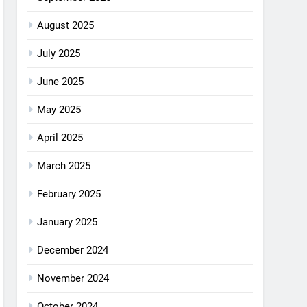
August 2025
July 2025
June 2025
May 2025
April 2025
March 2025
February 2025
January 2025
December 2024
November 2024
October 2024