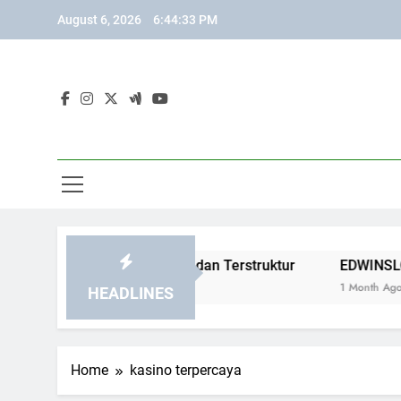
Skip
August 6, 2026
6:44:34 PM
to
content
The
Baca Insp
aman yang Nyaman dan Terstruktur
EDWINSLOT Login: Ana
1 Month Ago
HEADLINES
Home
kasino terpercaya