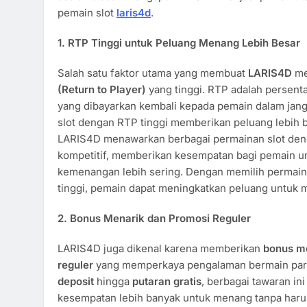
pemain slot
laris4d
.
1.
RTP Tinggi untuk Peluang Menang Lebih Besar
Salah satu faktor utama yang membuat
LARIS4D
me
(Return to Player)
yang tinggi. RTP adalah persenta
yang dibayarkan kembali kepada pemain dalam jan
slot dengan RTP tinggi memberikan peluang lebih 
LARIS4D menawarkan berbagai permainan slot de
kompetitif, memberikan kesempatan bagi pemain u
kemenangan lebih sering. Dengan memilih permai
tinggi, pemain dapat meningkatkan peluang untuk m
2.
Bonus Menarik dan Promosi Reguler
LARIS4D juga dikenal karena memberikan
bonus m
reguler
yang memperkaya pengalaman bermain par
deposit
hingga
putaran gratis
, berbagai tawaran i
kesempatan lebih banyak untuk menang tanpa har