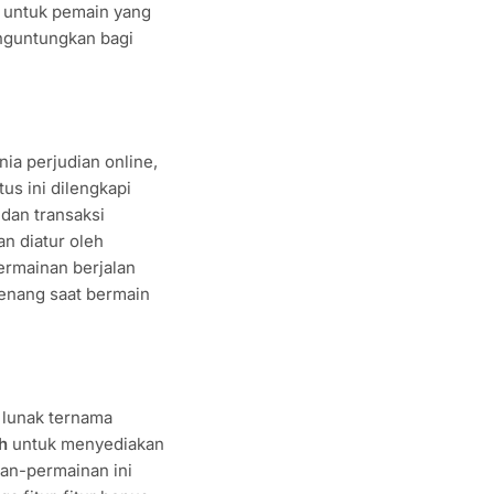
k untuk pemain yang
nguntungkan bagi
ia perjudian online,
s ini dilengkapi
 dan transaksi
n diatur oleh
ermainan berjalan
tenang saat bermain
 lunak ternama
h
untuk menyediakan
nan-permainan ini