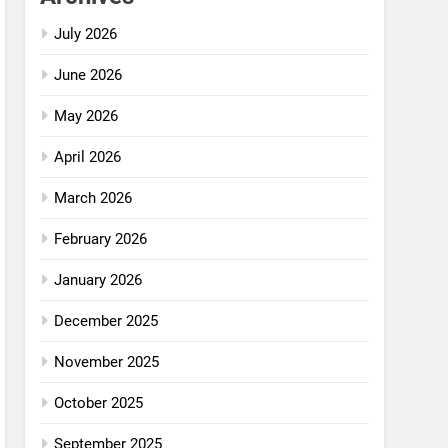
July 2026
June 2026
May 2026
April 2026
March 2026
February 2026
January 2026
December 2025
November 2025
October 2025
September 2025