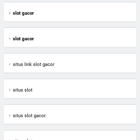
slot gacor
slot gacor
situs link slot gacor
situs slot
situs slot gacor