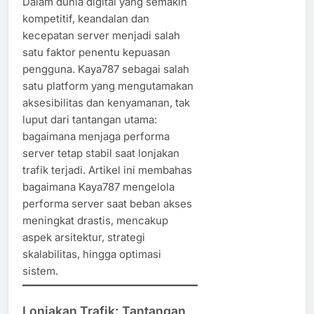
Dalam dunia digital yang semakin
kompetitif, keandalan dan
kecepatan server menjadi salah
satu faktor penentu kepuasan
pengguna. Kaya787 sebagai salah
satu platform yang mengutamakan
aksesibilitas dan kenyamanan, tak
luput dari tantangan utama:
bagaimana menjaga performa
server tetap stabil saat lonjakan
trafik terjadi. Artikel ini membahas
bagaimana Kaya787 mengelola
performa server saat beban akses
meningkat drastis, mencakup
aspek arsitektur, strategi
skalabilitas, hingga optimasi
sistem.
Lonjakan Trafik: Tantangan