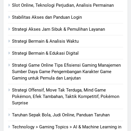
Slot Online, Teknologi Perjudian, Analisis Permainan
Stabilitas Akses dan Panduan Login
Strategi Akses Jam Sibuk & Pemulihan Layanan
Strategi Bermain & Analisis Waktu
Strategi Bermain & Edukasi Digital
Strategi Game Online Tips Efisiensi Gaming Manajemen
Sumber Daya Game Pengembangan Karakter Game
Gaming untuk Pemula dan Lanjutan
Strategi Offensif, Move Tak Terduga, Mind Game
Pokémon, Efek Tambahan, Taktik Kompetitif, Pokémon
Surprise
Taruhan Sepak Bola, Judi Online, Panduan Taruhan
Technology > Gaming Topics > AI & Machine Learning in