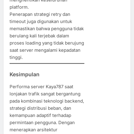
platform.
Penerapan strategi retry dan
timeout juga digunakan untuk
memastikan bahwa pengguna tidak
berulang kali terjebak dalam
proses loading yang tidak berujung
saat server mengalami kepadatan
tinggi.
Kesimpulan
Performa server Kaya787 saat
lonjakan trafik sangat bergantung
pada kombinasi teknologi backend,
strategi distribusi beban, dan
kemampuan adaptif terhadap
permintaan pengguna. Dengan
menerapkan arsitektur