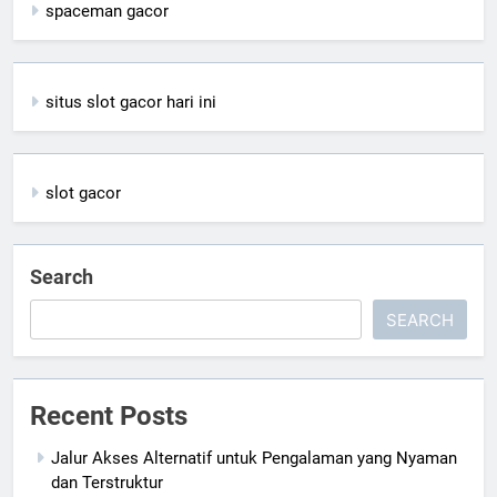
spaceman gacor
situs slot gacor hari ini
slot gacor
Search
SEARCH
Recent Posts
Jalur Akses Alternatif untuk Pengalaman yang Nyaman
dan Terstruktur