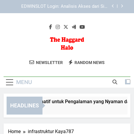
Skip
Login Edwinslot Lewat HP Android dengan
to
Proses Mudah, Aman, dan Terarah
content
Lebah4D Login di Android dan iOS: Panduan
Praktis untuk Akses Akun yang Aman
Jalur Akses Alternatif untuk Pengalaman yang
Nyaman dan Terstruktur
EDWINSLOT Login: Analisis Akses dari Sisi
Kecepatan, Sistem, dan Kemudahan
The Haggard
Baca Inspirasi Hidup Dan Tips
Login Edwinslot Lewat HP Android dengan
NEWSLETTER
RANDOM NEWS
Proses Mudah, Aman, dan Terarah
Halo
Bermanfaat Di The Haggard Halo. Blog
Lebah4D Login di Android dan iOS: Panduan
Untuk Hidup Yang Lebih Bermakna.
Praktis untuk Akses Akun yang Aman
MENU
lur Akses Alternatif untuk Pengalaman yang Nyaman dan Ters
HEADLINES
Weeks Ago
Home
infrastruktur Kaya787