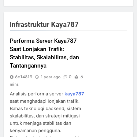
infrastruktur Kaya787
Performa Server Kaya787
Saat Lonjakan Trafik:
Stabilitas, Skalabilitas, dan
Tantangannya
6e14819
1 year ago
0
6
mins
Analisis performa server
kaya787
saat menghadapi lonjakan trafik.
Bahas teknologi backend, sistem
skalabilitas, dan strategi mitigasi
untuk menjaga stabilitas dan
kenyamanan pengguna.