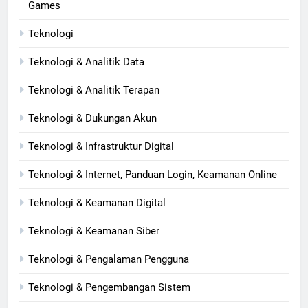
Games
Teknologi
Teknologi & Analitik Data
Teknologi & Analitik Terapan
Teknologi & Dukungan Akun
Teknologi & Infrastruktur Digital
Teknologi & Internet, Panduan Login, Keamanan Online
Teknologi & Keamanan Digital
Teknologi & Keamanan Siber
Teknologi & Pengalaman Pengguna
Teknologi & Pengembangan Sistem