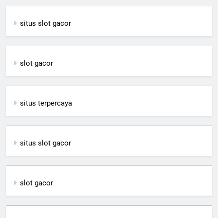
situs slot gacor
slot gacor
situs terpercaya
situs slot gacor
slot gacor