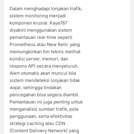
Dalam menghadapi lonjakan trafik,
sistem monitoring menjadi
komponen krusial. Kaya787
diyakini menggunakan sistem
pemantauan real-time seperti
Prometheus atau New Relic yang
memungkinkan tim teknis melihat
kondisi server, memori, dan
respons API secara menyeluruh.
Alert otomatis akan muncul bila
sistem mendeteksi lonjakan tidak
wajar, sehingga tindakan
pencegahan bisa segera diambil.
Pemantauan ini juga penting untuk
menganalisis sumber trafik, pola
penggunaan, serta efektivitas
strategi caching atau CDN
(Content Delivery Network) yang