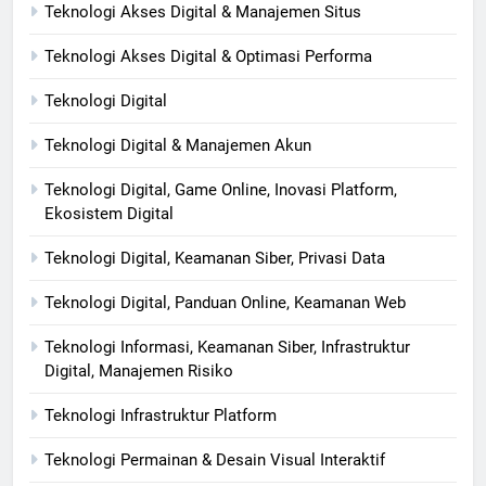
Teknologi Akses Digital & Manajemen Situs
Teknologi Akses Digital & Optimasi Performa
Teknologi Digital
Teknologi Digital & Manajemen Akun
Teknologi Digital, Game Online, Inovasi Platform,
Ekosistem Digital
Teknologi Digital, Keamanan Siber, Privasi Data
Teknologi Digital, Panduan Online, Keamanan Web
Teknologi Informasi, Keamanan Siber, Infrastruktur
Digital, Manajemen Risiko
Teknologi Infrastruktur Platform
Teknologi Permainan & Desain Visual Interaktif