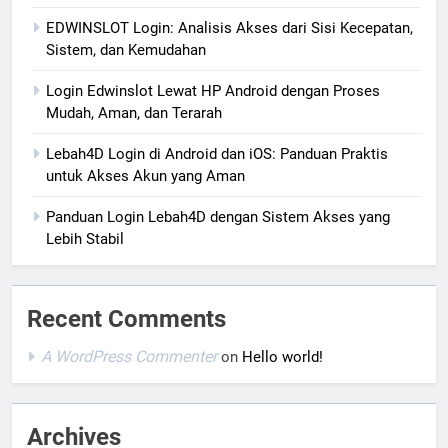
EDWINSLOT Login: Analisis Akses dari Sisi Kecepatan,
Sistem, dan Kemudahan
Login Edwinslot Lewat HP Android dengan Proses
Mudah, Aman, dan Terarah
Lebah4D Login di Android dan iOS: Panduan Praktis
untuk Akses Akun yang Aman
Panduan Login Lebah4D dengan Sistem Akses yang
Lebih Stabil
Recent Comments
A WordPress Commenter
on
Hello world!
Archives