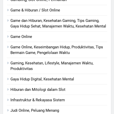
Game & Hiburan / Slot Online
Game dan Hiburan, Kesehatan Gaming, Tips Gaming,
Gaya Hidup Sehat, Manajemen Waktu, Kesehatan Mental
Game Online
Game Online, Keseimbangan Hidup, Produktivitas, Tips
Bermain Game, Pengelolaan Waktu
Gaming, Kesehatan, Lifestyle, Manajemen Waktu,
Produktivitas
Gaya Hidup Digital, Kesehatan Mental
Hiburan dan Mitologi dalam Slot
Infrastruktur & Rekayasa Sistem
Judi Online, Peluang Menang