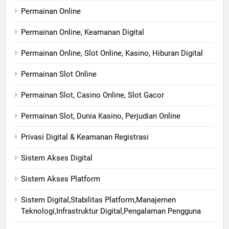
Permainan Online
Permainan Online, Keamanan Digital
Permainan Online, Slot Online, Kasino, Hiburan Digital
Permainan Slot Online
Permainan Slot, Casino Online, Slot Gacor
Permainan Slot, Dunia Kasino, Perjudian Online
Privasi Digital & Keamanan Registrasi
Sistem Akses Digital
Sistem Akses Platform
Sistem Digital,Stabilitas Platform,Manajemen
Teknologi,Infrastruktur Digital,Pengalaman Pengguna