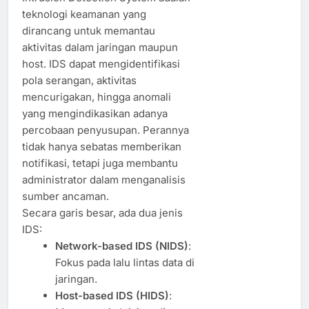
teknologi keamanan yang
dirancang untuk memantau
aktivitas dalam jaringan maupun
host. IDS dapat mengidentifikasi
pola serangan, aktivitas
mencurigakan, hingga anomali
yang mengindikasikan adanya
percobaan penyusupan. Perannya
tidak hanya sebatas memberikan
notifikasi, tetapi juga membantu
administrator dalam menganalisis
sumber ancaman.
Secara garis besar, ada dua jenis
IDS:
Network-based IDS (NIDS)
:
Fokus pada lalu lintas data di
jaringan.
Host-based IDS (HIDS)
: