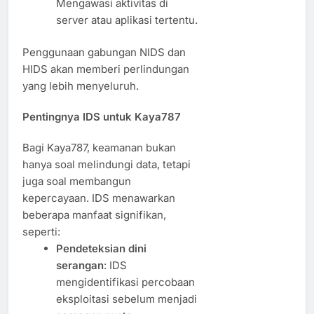
Mengawasi aktivitas di
server atau aplikasi tertentu.
Penggunaan gabungan NIDS dan
HIDS akan memberi perlindungan
yang lebih menyeluruh.
Pentingnya IDS untuk Kaya787
Bagi Kaya787, keamanan bukan
hanya soal melindungi data, tetapi
juga soal membangun
kepercayaan. IDS menawarkan
beberapa manfaat signifikan,
seperti:
Pendeteksian dini
serangan
: IDS
mengidentifikasi percobaan
eksploitasi sebelum menjadi