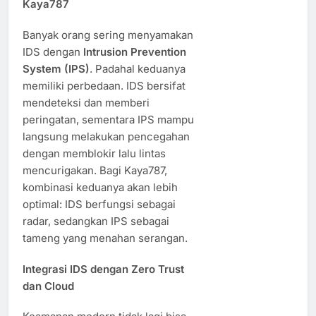
Kaya787
Banyak orang sering menyamakan
IDS dengan
Intrusion Prevention
System (IPS)
. Padahal keduanya
memiliki perbedaan. IDS bersifat
mendeteksi dan memberi
peringatan, sementara IPS mampu
langsung melakukan pencegahan
dengan memblokir lalu lintas
mencurigakan. Bagi Kaya787,
kombinasi keduanya akan lebih
optimal: IDS berfungsi sebagai
radar, sedangkan IPS sebagai
tameng yang menahan serangan.
Integrasi IDS dengan Zero Trust
dan Cloud