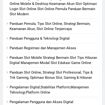
Online Mobile & Desktop Keamanan Akun Slot Optimasi
Login Slot Online Slot Online Pemula Panduan Bermain
Slot Modern
Panduan Pemula, Tips Slot Online, Strategi Bermain,
Keamanan Akun, Slot Online Terpercaya
Panduan Pengguna & Teknologi Digital
Panduan Registrasi dan Manajemen Akses
Panduan Slot Mobile Strategi Bermain Slot Tips Hiburan
Digital Manajemen Modal Slot Edukasi Game Online
Panduan Slot Online, Strategi Slot Profesional, Tips &
Trik Gaming, Optimasi Bonus Slot, Gaming & Hiburan
Pengalaman Digital,Stabilitas Platform,Manajemen
Teknologi,Platform Online
Pengalaman Pengguna dan Akses Digital