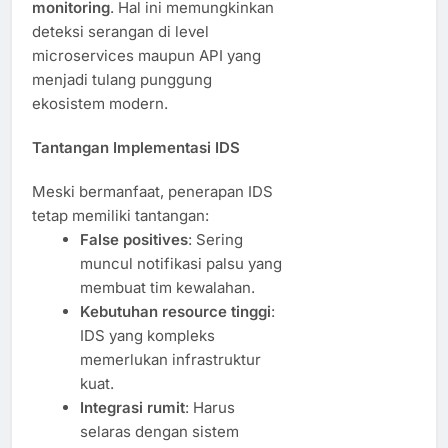
monitoring
. Hal ini memungkinkan
deteksi serangan di level
microservices maupun API yang
menjadi tulang punggung
ekosistem modern.
Tantangan Implementasi IDS
Meski bermanfaat, penerapan IDS
tetap memiliki tantangan:
False positives
: Sering
muncul notifikasi palsu yang
membuat tim kewalahan.
Kebutuhan resource tinggi
:
IDS yang kompleks
memerlukan infrastruktur
kuat.
Integrasi rumit
: Harus
selaras dengan sistem