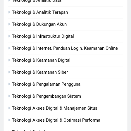
Teknologi & Analitik Data
Teknologi & Analitik Terapan
Teknologi & Dukungan Akun
Teknologi & Infrastruktur Digital
Teknologi & Internet, Panduan Login, Keamanan Online
Teknologi & Keamanan Digital
Teknologi & Keamanan Siber
Teknologi & Pengalaman Pengguna
Teknologi & Pengembangan Sistem
Teknologi Akses Digital & Manajemen Situs
Teknologi Akses Digital & Optimasi Performa