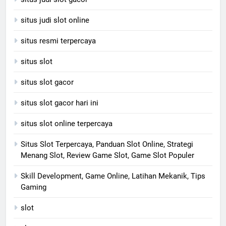
situs judi slot online
situs resmi terpercaya
situs slot
situs slot gacor
situs slot gacor hari ini
situs slot online terpercaya
Situs Slot Terpercaya, Panduan Slot Online, Strategi
Menang Slot, Review Game Slot, Game Slot Populer
Skill Development, Game Online, Latihan Mekanik, Tips
Gaming
slot