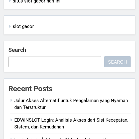
situs slot gacor hari ini
slot gacor
Search
SEARCH
Recent Posts
Jalur Akses Alternatif untuk Pengalaman yang Nyaman
dan Terstruktur
EDWINSLOT Login: Analisis Akses dari Sisi Kecepatan,
Sistem, dan Kemudahan