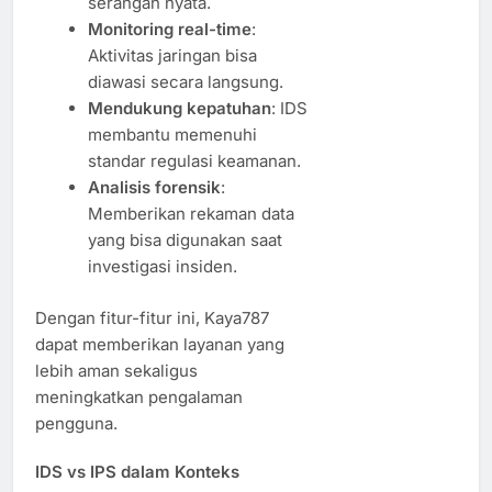
serangan nyata.
Monitoring real-time
:
Aktivitas jaringan bisa
diawasi secara langsung.
Mendukung kepatuhan
: IDS
membantu memenuhi
standar regulasi keamanan.
Analisis forensik
:
Memberikan rekaman data
yang bisa digunakan saat
investigasi insiden.
Dengan fitur-fitur ini, Kaya787
dapat memberikan layanan yang
lebih aman sekaligus
meningkatkan pengalaman
pengguna.
IDS vs IPS dalam Konteks