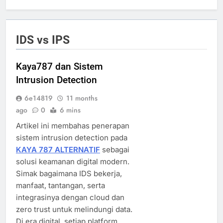
IDS vs IPS
Kaya787 dan Sistem
Intrusion Detection
6e14819
11 months
ago
0
6 mins
Artikel ini membahas penerapan
sistem intrusion detection pada
KAYA 787 ALTERNATIF
sebagai
solusi keamanan digital modern.
Simak bagaimana IDS bekerja,
manfaat, tantangan, serta
integrasinya dengan cloud dan
zero trust untuk melindungi data.
Di era digital, setiap platform