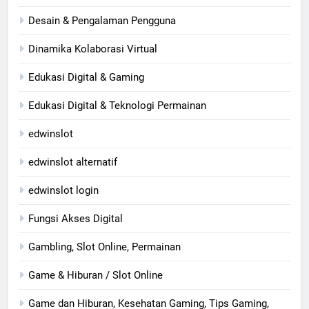
Desain & Pengalaman Pengguna
Dinamika Kolaborasi Virtual
Edukasi Digital & Gaming
Edukasi Digital & Teknologi Permainan
edwinslot
edwinslot alternatif
edwinslot login
Fungsi Akses Digital
Gambling, Slot Online, Permainan
Game & Hiburan / Slot Online
Game dan Hiburan, Kesehatan Gaming, Tips Gaming,