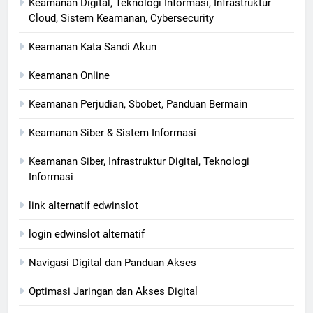
Keamanan Digital, Teknologi Informasi, Infrastruktur
Cloud, Sistem Keamanan, Cybersecurity
Keamanan Kata Sandi Akun
Keamanan Online
Keamanan Perjudian, Sbobet, Panduan Bermain
Keamanan Siber & Sistem Informasi
Keamanan Siber, Infrastruktur Digital, Teknologi
Informasi
link alternatif edwinslot
login edwinslot alternatif
Navigasi Digital dan Panduan Akses
Optimasi Jaringan dan Akses Digital