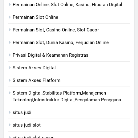
Permainan Online, Slot Online, Kasino, Hiburan Digital
Permainan Slot Online
Permainan Slot, Casino Online, Slot Gacor
Permainan Slot, Dunia Kasino, Perjudian Online
Privasi Digital & Keamanan Registrasi
Sistem Akses Digital
Sistem Akses Platform
Sistem Digital,Stabilitas Platform,Manajemen
Teknologi,Infrastruktur Digital,Pengalaman Pengguna
situs judi
situs judi slot
situs judi slot gacor