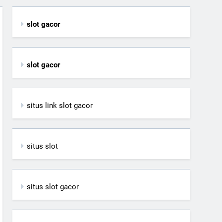
slot gacor
slot gacor
situs link slot gacor
situs slot
situs slot gacor