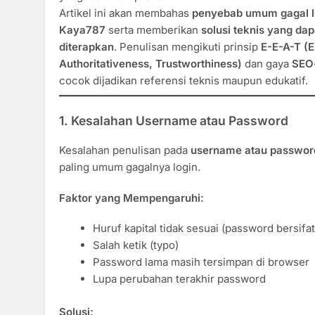
Artikel ini akan membahas
penyebab umum gagal lo
Kaya787
serta memberikan
solusi teknis yang da
diterapkan
. Penulisan mengikuti prinsip
E-E-A-T (E
Authoritativeness, Trustworthiness)
dan gaya
SEO-
cocok dijadikan referensi teknis maupun edukatif.
1. Kesalahan Username atau Password
Kesalahan penulisan pada
username atau passwor
paling umum gagalnya login.
Faktor yang Mempengaruhi:
Huruf kapital tidak sesuai (password bersifa
Salah ketik (typo)
Password lama masih tersimpan di browser
Lupa perubahan terakhir password
Solusi: