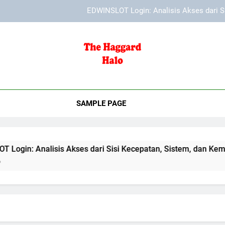
EDWINSLOT Login: Analisis Akses dari S
Login Edwinslot Lewat HP Android de
Lebah4D Login di Android dan iOS: Pandua
 Haggard Halo
Jalur Akses Alternatif untuk P
irasi Hidup Dan Tips Bermanfaat Di The Haggard Halo. Blog Un
EDWINSLOT Login: Analisis Akses dari S
SAMPLE PAGE
Login Edwinslot Lewat HP Android de
Lebah4D Login di Android dan iOS: Pandua
lisis Akses dari Sisi Kecepatan, Sistem, dan Kemudahan