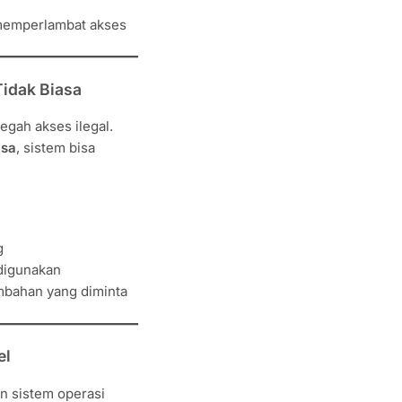
memperlambat akses
idak Biasa
gah akses ilegal.
asa
, sistem bisa
g
digunakan
tambahan yang diminta
el
n sistem operasi