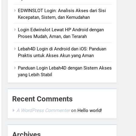
EDWINSLOT Login: Analisis Akses dari Sisi
Kecepatan, Sistem, dan Kemudahan
Login Edwinslot Lewat HP Android dengan
Proses Mudah, Aman, dan Terarah
Lebah4D Login di Android dan iOS: Panduan
Praktis untuk Akses Akun yang Aman
Panduan Login Lebah4D dengan Sistem Akses
yang Lebih Stabil
Recent Comments
A WordPress Commenter
on
Hello world!
Archives