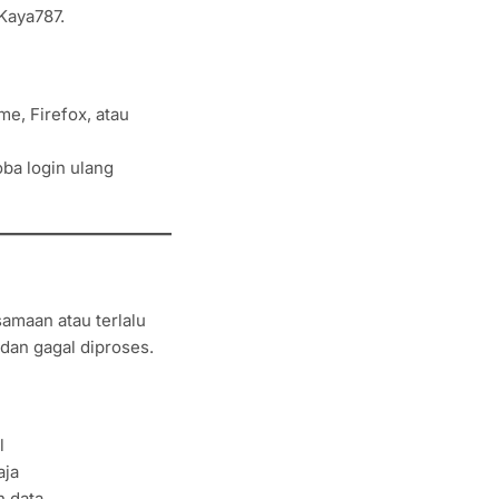
Kaya787.
e, Firefox, atau
ba login ulang
amaan atau terlalu
dan gagal diproses.
l
aja
 data