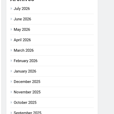
July 2026
June 2026
May 2026
April 2026
March 2026
February 2026
January 2026
December 2025
November 2025
October 2025
September 2025