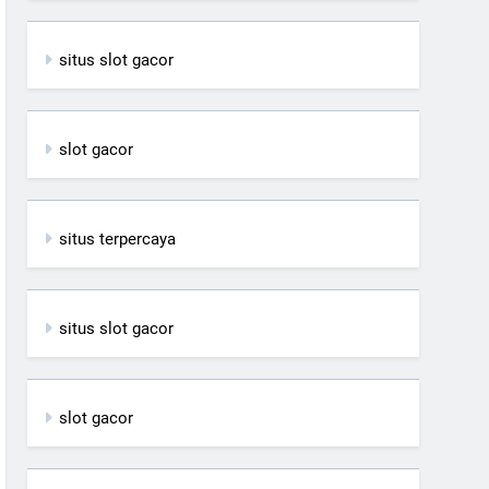
situs slot gacor
slot gacor
situs terpercaya
situs slot gacor
slot gacor