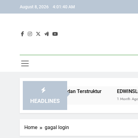
Skip
August 8, 2026
4:01:41 AM
to
content
The
Baca Insp
aman yang Nyaman dan Terstruktur
EDWINSLOT Login: Ana
1 Month Ago
HEADLINES
Home
gagal login