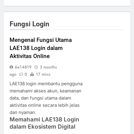
Fungsi Login
Mengenal Fungsi Utama
LAE138 Login dalam
Aktivitas Online
6e14819
3 months
ago
0
17 mins
LAE138 login membantu pengguna
memahami akses akun, keamanan
data, dan fungsi utama dalam
aktivitas online secara lebih jelas
dan nyaman.
Memahami LAE138 Login
dalam Ekosistem Digital