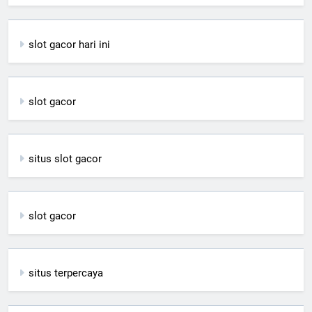
slot gacor hari ini
slot gacor
situs slot gacor
slot gacor
situs terpercaya