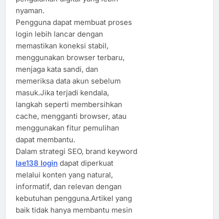
nyaman.
Pengguna dapat membuat proses
login lebih lancar dengan
memastikan koneksi stabil,
menggunakan browser terbaru,
menjaga kata sandi, dan
memeriksa data akun sebelum
masuk.Jika terjadi kendala,
langkah seperti membersihkan
cache, mengganti browser, atau
menggunakan fitur pemulihan
dapat membantu.
Dalam strategi SEO, brand keyword
lae138 login
dapat diperkuat
melalui konten yang natural,
informatif, dan relevan dengan
kebutuhan pengguna.Artikel yang
baik tidak hanya membantu mesin