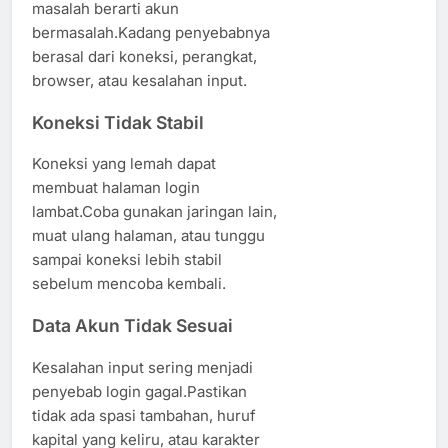
masalah berarti akun
bermasalah.Kadang penyebabnya
berasal dari koneksi, perangkat,
browser, atau kesalahan input.
Koneksi Tidak Stabil
Koneksi yang lemah dapat
membuat halaman login
lambat.Coba gunakan jaringan lain,
muat ulang halaman, atau tunggu
sampai koneksi lebih stabil
sebelum mencoba kembali.
Data Akun Tidak Sesuai
Kesalahan input sering menjadi
penyebab login gagal.Pastikan
tidak ada spasi tambahan, huruf
kapital yang keliru, atau karakter