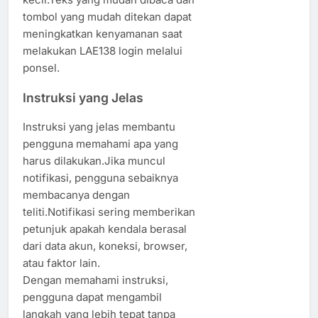
tombol yang mudah ditekan dapat
meningkatkan kenyamanan saat
melakukan LAE138 login melalui
ponsel.
Instruksi yang Jelas
Instruksi yang jelas membantu
pengguna memahami apa yang
harus dilakukan.Jika muncul
notifikasi, pengguna sebaiknya
membacanya dengan
teliti.Notifikasi sering memberikan
petunjuk apakah kendala berasal
dari data akun, koneksi, browser,
atau faktor lain.
Dengan memahami instruksi,
pengguna dapat mengambil
langkah yang lebih tepat tanpa