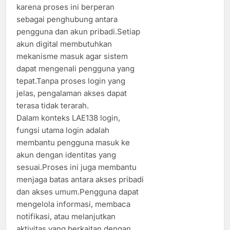
karena proses ini berperan
sebagai penghubung antara
pengguna dan akun pribadi.Setiap
akun digital membutuhkan
mekanisme masuk agar sistem
dapat mengenali pengguna yang
tepat.Tanpa proses login yang
jelas, pengalaman akses dapat
terasa tidak terarah.
Dalam konteks LAE138 login,
fungsi utama login adalah
membantu pengguna masuk ke
akun dengan identitas yang
sesuai.Proses ini juga membantu
menjaga batas antara akses pribadi
dan akses umum.Pengguna dapat
mengelola informasi, membaca
notifikasi, atau melanjutkan
aktivitas yang berkaitan dengan