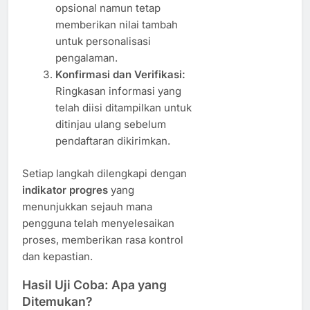
opsional namun tetap
memberikan nilai tambah
untuk personalisasi
pengalaman.
Konfirmasi dan Verifikasi:
Ringkasan informasi yang
telah diisi ditampilkan untuk
ditinjau ulang sebelum
pendaftaran dikirimkan.
Setiap langkah dilengkapi dengan
indikator progres
yang
menunjukkan sejauh mana
pengguna telah menyelesaikan
proses, memberikan rasa kontrol
dan kepastian.
Hasil Uji Coba: Apa yang
Ditemukan?