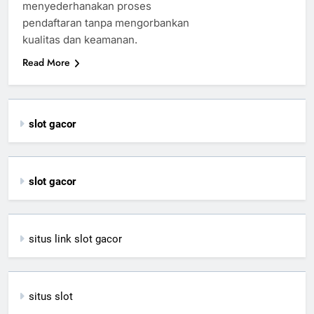
menyederhanakan proses
pendaftaran tanpa mengorbankan
kualitas dan keamanan.
Read More
slot gacor
slot gacor
situs link slot gacor
situs slot