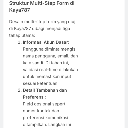
Struktur Multi-Step Form di
Kaya787
Desain multi-step form yang diuji
di Kaya787 dibagi menjadi tiga
tahap utama:
Informasi Akun Dasar:
Pengguna diminta mengisi
nama pengguna, email, dan
kata sandi. Di tahap ini,
validasi real-time dilakukan
untuk memastikan input
sesuai ketentuan.
Detail Tambahan dan
Preferensi:
Field opsional seperti
nomor kontak dan
preferensi komunikasi
ditampilkan. Langkah ini