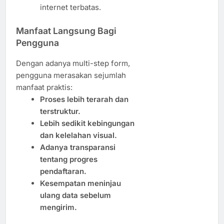
internet terbatas.
Manfaat Langsung Bagi
Pengguna
Dengan adanya multi-step form,
pengguna merasakan sejumlah
manfaat praktis:
Proses lebih terarah dan
terstruktur.
Lebih sedikit kebingungan
dan kelelahan visual.
Adanya transparansi
tentang progres
pendaftaran.
Kesempatan meninjau
ulang data sebelum
mengirim.