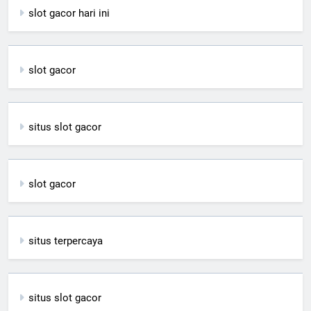
slot gacor hari ini
slot gacor
situs slot gacor
slot gacor
situs terpercaya
situs slot gacor