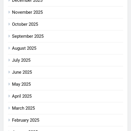
December 2025
November 2025
October 2025
September 2025
August 2025
July 2025
June 2025
May 2025
April 2025
March 2025
February 2025