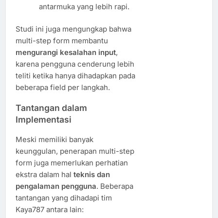
antarmuka yang lebih rapi.
Studi ini juga mengungkap bahwa
multi-step form membantu
mengurangi kesalahan input
,
karena pengguna cenderung lebih
teliti ketika hanya dihadapkan pada
beberapa field per langkah.
Tantangan dalam
Implementasi
Meski memiliki banyak
keunggulan, penerapan multi-step
form juga memerlukan perhatian
ekstra dalam hal
teknis dan
pengalaman pengguna
. Beberapa
tantangan yang dihadapi tim
Kaya787 antara lain: