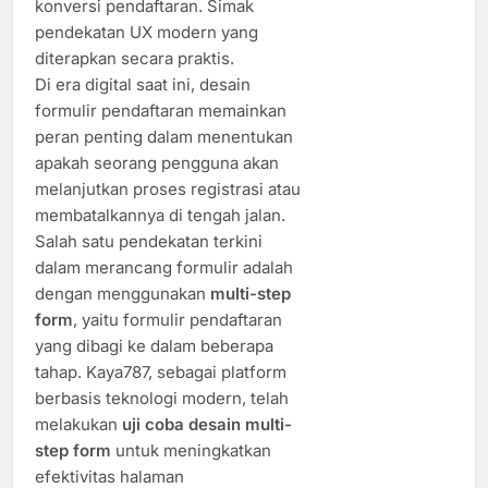
konversi pendaftaran. Simak
pendekatan UX modern yang
diterapkan secara praktis.
Di era digital saat ini, desain
formulir pendaftaran memainkan
peran penting dalam menentukan
apakah seorang pengguna akan
melanjutkan proses registrasi atau
membatalkannya di tengah jalan.
Salah satu pendekatan terkini
dalam merancang formulir adalah
dengan menggunakan
multi-step
form
, yaitu formulir pendaftaran
yang dibagi ke dalam beberapa
tahap. Kaya787, sebagai platform
berbasis teknologi modern, telah
melakukan
uji coba desain multi-
step form
untuk meningkatkan
efektivitas halaman