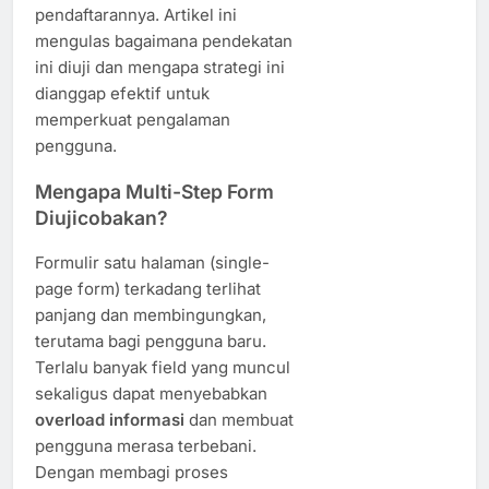
pendaftarannya. Artikel ini
mengulas bagaimana pendekatan
ini diuji dan mengapa strategi ini
dianggap efektif untuk
memperkuat pengalaman
pengguna.
Mengapa Multi-Step Form
Diujicobakan?
Formulir satu halaman (single-
page form) terkadang terlihat
panjang dan membingungkan,
terutama bagi pengguna baru.
Terlalu banyak field yang muncul
sekaligus dapat menyebabkan
overload informasi
dan membuat
pengguna merasa terbebani.
Dengan membagi proses