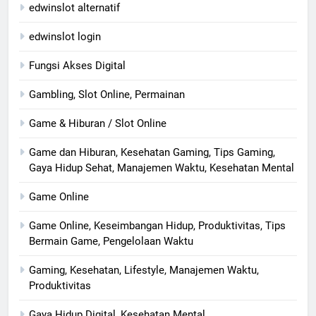
edwinslot alternatif
edwinslot login
Fungsi Akses Digital
Gambling, Slot Online, Permainan
Game & Hiburan / Slot Online
Game dan Hiburan, Kesehatan Gaming, Tips Gaming,
Gaya Hidup Sehat, Manajemen Waktu, Kesehatan Mental
Game Online
Game Online, Keseimbangan Hidup, Produktivitas, Tips
Bermain Game, Pengelolaan Waktu
Gaming, Kesehatan, Lifestyle, Manajemen Waktu,
Produktivitas
Gaya Hidup Digital, Kesehatan Mental