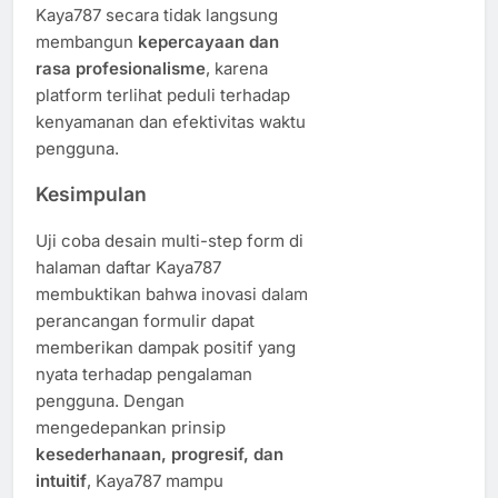
Kaya787 secara tidak langsung
membangun
kepercayaan dan
rasa profesionalisme
, karena
platform terlihat peduli terhadap
kenyamanan dan efektivitas waktu
pengguna.
Kesimpulan
Uji coba desain multi-step form di
halaman daftar Kaya787
membuktikan bahwa inovasi dalam
perancangan formulir dapat
memberikan dampak positif yang
nyata terhadap pengalaman
pengguna. Dengan
mengedepankan prinsip
kesederhanaan, progresif, dan
intuitif
, Kaya787 mampu