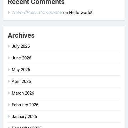
Recent Comments
A WordPress Commenter
on
Hello world!
Archives
July 2026
June 2026
May 2026
April 2026
March 2026
February 2026
January 2026