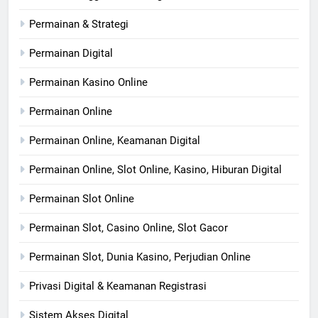
Permainan & Strategi
Permainan Digital
Permainan Kasino Online
Permainan Online
Permainan Online, Keamanan Digital
Permainan Online, Slot Online, Kasino, Hiburan Digital
Permainan Slot Online
Permainan Slot, Casino Online, Slot Gacor
Permainan Slot, Dunia Kasino, Perjudian Online
Privasi Digital & Keamanan Registrasi
Sistem Akses Digital