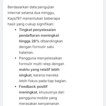
Berdasarkan data pengujian
internal selama dua minggu,
Kaya787 menemukan beberapa
hasil yang cukup signifikan:
Tingkat penyelesaian
pendaftaran meningkat
hingga 28%
dibandingkan
dengan formulir satu
halaman.
Pengguna menyelesaikan
formulir multi-step dengan
waktu yang relatif lebih
singkat
, karena mereka
lebih fokus pada tiap bagian.
Feedback positif
meningkat
, khususnya dari
pengguna mobile yang
merasakan kenyamanan