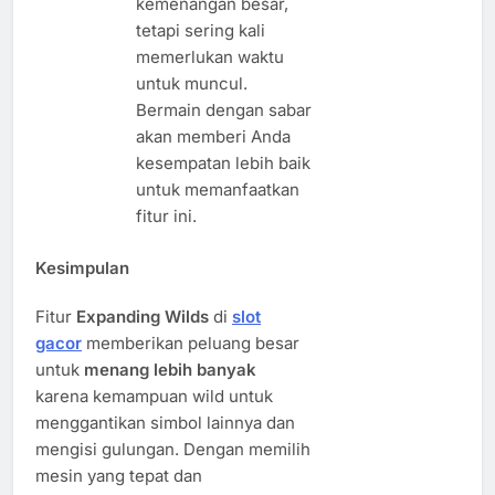
kemenangan besar,
tetapi sering kali
memerlukan waktu
untuk muncul.
Bermain dengan sabar
akan memberi Anda
kesempatan lebih baik
untuk memanfaatkan
fitur ini.
Kesimpulan
Fitur
Expanding Wilds
di
slot
gacor
memberikan peluang besar
untuk
menang lebih banyak
karena kemampuan wild untuk
menggantikan simbol lainnya dan
mengisi gulungan. Dengan memilih
mesin yang tepat dan