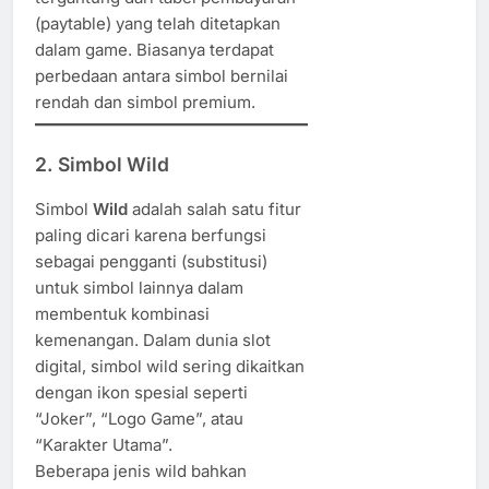
(paytable) yang telah ditetapkan
dalam game. Biasanya terdapat
perbedaan antara simbol bernilai
rendah dan simbol premium.
2.
Simbol Wild
Simbol
Wild
adalah salah satu fitur
paling dicari karena berfungsi
sebagai pengganti (substitusi)
untuk simbol lainnya dalam
membentuk kombinasi
kemenangan. Dalam dunia slot
digital, simbol wild sering dikaitkan
dengan ikon spesial seperti
“Joker”, “Logo Game”, atau
“Karakter Utama”.
Beberapa jenis wild bahkan