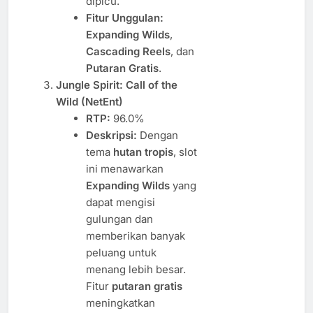
dipicu.
Fitur Unggulan:
Expanding Wilds
,
Cascading Reels
, dan
Putaran Gratis
.
Jungle Spirit: Call of the
Wild (NetEnt)
RTP:
96.0%
Deskripsi:
Dengan
tema
hutan tropis
, slot
ini menawarkan
Expanding Wilds
yang
dapat mengisi
gulungan dan
memberikan banyak
peluang untuk
menang lebih besar.
Fitur
putaran gratis
meningkatkan