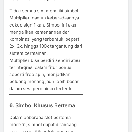
Tidak semua slot memiliki simbol
Multiplier
, namun keberadaannya
cukup signifikan. Simbol ini akan
mengalikan kemenangan dari
kombinasi yang terbentuk, seperti
2x, 3x, hingga 100x tergantung dari
sistem permainan.
Multiplier bisa berdiri sendiri atau
terintegrasi dalam fitur bonus
seperti free spin, menjadikan
peluang menang jauh lebih besar
dalam sesi permainan tertentu.
6.
Simbol Khusus Bertema
Dalam beberapa slot bertema
modern, simbol dapat dirancang
secara spesifik untuk menyatu