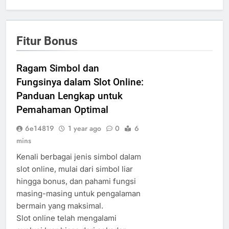
Fitur Bonus
Ragam Simbol dan
Fungsinya dalam Slot Online:
Panduan Lengkap untuk
Pemahaman Optimal
6e14819
1 year ago
0
6
mins
Kenali berbagai jenis simbol dalam
slot online, mulai dari simbol liar
hingga bonus, dan pahami fungsi
masing-masing untuk pengalaman
bermain yang maksimal.
Slot online telah mengalami