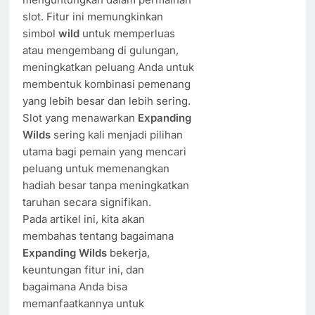
slot. Fitur ini memungkinkan
simbol
wild
untuk memperluas
atau mengembang di gulungan,
meningkatkan peluang Anda untuk
membentuk kombinasi pemenang
yang lebih besar dan lebih sering.
Slot yang menawarkan
Expanding
Wilds
sering kali menjadi pilihan
utama bagi pemain yang mencari
peluang untuk memenangkan
hadiah besar tanpa meningkatkan
taruhan secara signifikan.
Pada artikel ini, kita akan
membahas tentang bagaimana
Expanding Wilds
bekerja,
keuntungan fitur ini, dan
bagaimana Anda bisa
memanfaatkannya untuk