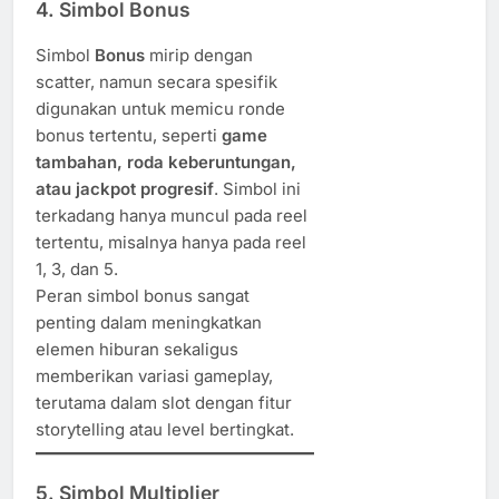
4.
Simbol Bonus
Simbol
Bonus
mirip dengan
scatter, namun secara spesifik
digunakan untuk memicu ronde
bonus tertentu, seperti
game
tambahan, roda keberuntungan,
atau jackpot progresif
. Simbol ini
terkadang hanya muncul pada reel
tertentu, misalnya hanya pada reel
1, 3, dan 5.
Peran simbol bonus sangat
penting dalam meningkatkan
elemen hiburan sekaligus
memberikan variasi gameplay,
terutama dalam slot dengan fitur
storytelling atau level bertingkat.
5.
Simbol Multiplier