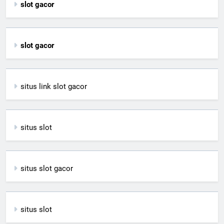
slot gacor
slot gacor
situs link slot gacor
situs slot
situs slot gacor
situs slot