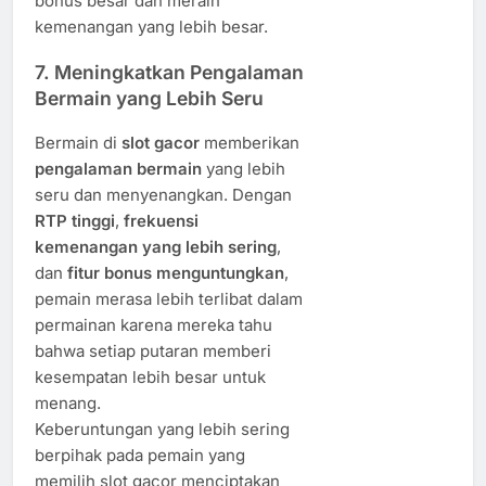
bonus besar dan meraih
kemenangan yang lebih besar.
7.
Meningkatkan Pengalaman
Bermain yang Lebih Seru
Bermain di
slot gacor
memberikan
pengalaman bermain
yang lebih
seru dan menyenangkan. Dengan
RTP tinggi
,
frekuensi
kemenangan yang lebih sering
,
dan
fitur bonus menguntungkan
,
pemain merasa lebih terlibat dalam
permainan karena mereka tahu
bahwa setiap putaran memberi
kesempatan lebih besar untuk
menang.
Keberuntungan yang lebih sering
berpihak pada pemain yang
memilih slot gacor menciptakan