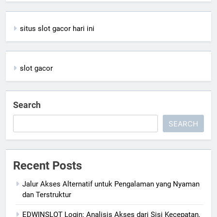
situs slot gacor hari ini
slot gacor
Search
SEARCH
Recent Posts
Jalur Akses Alternatif untuk Pengalaman yang Nyaman
dan Terstruktur
EDWINSLOT Login: Analisis Akses dari Sisi Kecepatan,