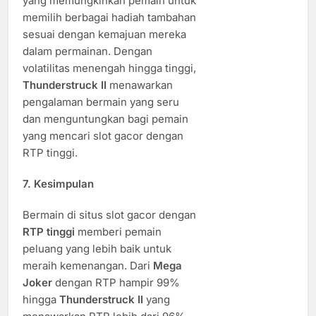
yang memungkinkan pemain untuk
memilih berbagai hadiah tambahan
sesuai dengan kemajuan mereka
dalam permainan. Dengan
volatilitas menengah hingga tinggi,
Thunderstruck II
menawarkan
pengalaman bermain yang seru
dan menguntungkan bagi pemain
yang mencari slot gacor dengan
RTP tinggi.
7.
Kesimpulan
Bermain di situs slot gacor dengan
RTP tinggi
memberi pemain
peluang yang lebih baik untuk
meraih kemenangan. Dari
Mega
Joker
dengan RTP hampir 99%
hingga
Thunderstruck II
yang