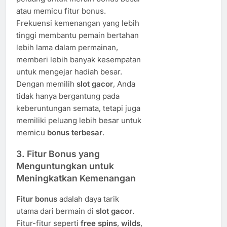
atau memicu fitur bonus.
Frekuensi kemenangan yang lebih
tinggi membantu pemain bertahan
lebih lama dalam permainan,
memberi lebih banyak kesempatan
untuk mengejar hadiah besar.
Dengan memilih
slot gacor
, Anda
tidak hanya bergantung pada
keberuntungan semata, tetapi juga
memiliki peluang lebih besar untuk
memicu
bonus terbesar
.
3.
Fitur Bonus yang
Menguntungkan untuk
Meningkatkan Kemenangan
Fitur bonus
adalah daya tarik
utama dari bermain di
slot gacor
.
Fitur-fitur seperti
free spins
,
wilds
,