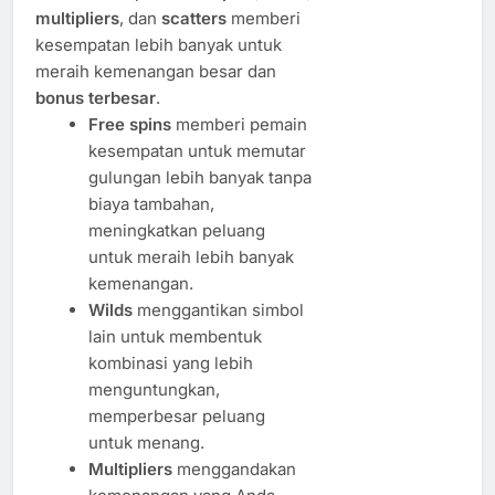
multipliers
, dan
scatters
memberi
kesempatan lebih banyak untuk
meraih kemenangan besar dan
bonus terbesar
.
Free spins
memberi pemain
kesempatan untuk memutar
gulungan lebih banyak tanpa
biaya tambahan,
meningkatkan peluang
untuk meraih lebih banyak
kemenangan.
Wilds
menggantikan simbol
lain untuk membentuk
kombinasi yang lebih
menguntungkan,
memperbesar peluang
untuk menang.
Multipliers
menggandakan