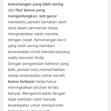
kemenangan yang lebih sering
dan
fitur bonus yang
menguntungkan
,
slot gacor
membantu pemain bertahan lebih
lama dalam permainan tanpa
menghabiskan saldo mereka
dengan cepat. Kemenangan kecil
yang lebih sering memberi
kesempatan untuk memperpanjang
waktu bermain Anda.
Dengan pengelolaan bankroll yang
baik, pemain bisa memanfaatkan
setiap kesempatan untuk meraih
bonus terbesar
tanpa harus
meningkatkan taruhan terlalu
banyak. Mengelola saldo dengan
bijak memberi lebih banyak
kesempatan untuk memperoleh