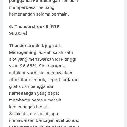
pengganda kemenangan
semakin
memperbesar peluang
kemenangan selama bermain.
6.
Thunderstruck II (RTP:
96.65%)
Thunderstruck II
, juga dari
Microgaming
, adalah salah satu
slot yang menawarkan RTP tinggi
yaitu
96.65%
. Slot bertema
mitologi Nordik ini menawarkan
fitur-fitur menarik, seperti
putaran
gratis
dan
pengganda
kemenangan
yang dapat
membantu pemain meraih
kemenangan besar.
Selain itu, mesin ini juga
menawarkan berbagai
level bonus
,