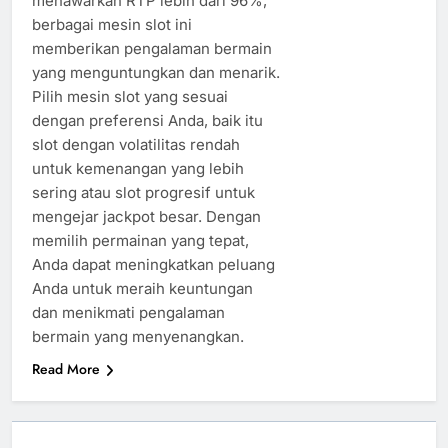
menawarkan RTP lebih dari 96%,
berbagai mesin slot ini
memberikan pengalaman bermain
yang menguntungkan dan menarik.
Pilih mesin slot yang sesuai
dengan preferensi Anda, baik itu
slot dengan volatilitas rendah
untuk kemenangan yang lebih
sering atau slot progresif untuk
mengejar jackpot besar. Dengan
memilih permainan yang tepat,
Anda dapat meningkatkan peluang
Anda untuk meraih keuntungan
dan menikmati pengalaman
bermain yang menyenangkan.
Read More