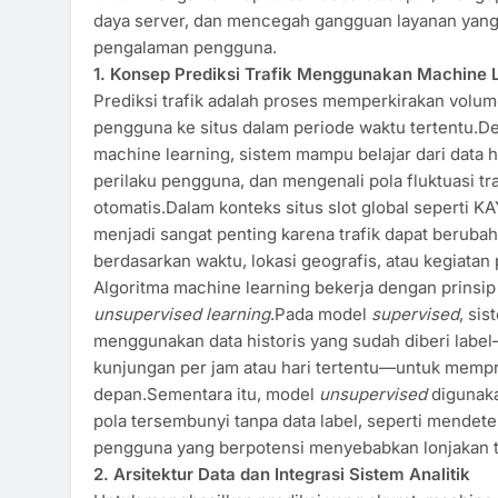
daya server, dan mencegah gangguan layanan yan
pengalaman pengguna.
1. Konsep Prediksi Trafik Menggunakan Machine 
Prediksi trafik adalah proses memperkirakan volu
pengguna ke situs dalam periode waktu tertentu.D
machine learning, sistem mampu belajar dari data h
perilaku pengguna, dan mengenali pola fluktuasi tr
otomatis.Dalam konteks situs slot global seperti K
menjadi sangat penting karena trafik dapat berubah
berdasarkan waktu, lokasi geografis, atau kegiatan
Algoritma machine learning bekerja dengan prinsi
unsupervised learning
.Pada model
supervised
, sis
menggunakan data historis yang sudah diberi label
kunjungan per jam atau hari tertentu—untuk mempr
depan.Sementara itu, model
unsupervised
digunak
pola tersembunyi tanpa data label, seperti mendete
pengguna yang berpotensi menyebabkan lonjakan tr
2. Arsitektur Data dan Integrasi Sistem Analitik