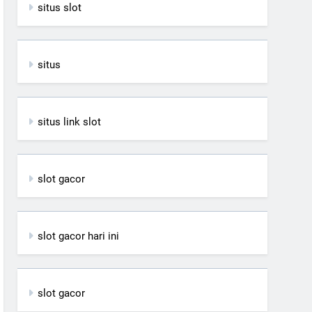
situs slot
situs
situs link slot
slot gacor
slot gacor hari ini
slot gacor