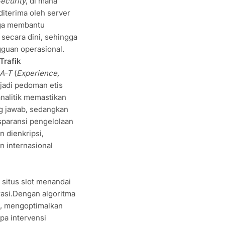
Security
, di mana
 diterima oleh server
uga membantu
 secara dini, sehingga
guan operasional.
Trafik
A-T
(
Experience,
jadi pedoman etis
nalitik memastikan
ng jawab, sedangkan
nsparansi pengelolaan
 dienkripsi,
n internasional
 situs slot menandai
rasi.Dengan algoritma
a, mengoptimalkan
npa intervensi