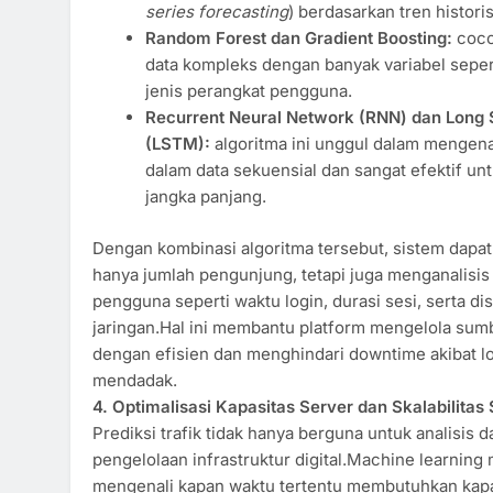
series forecasting
) berdasarkan tren historis
Random Forest dan Gradient Boosting:
coco
data kompleks dengan banyak variabel seperti
jenis perangkat pengguna.
Recurrent Neural Network (RNN) dan Long
(LSTM):
algoritma ini unggul dalam mengena
dalam data sekuensial dan sangat efektif untu
jangka panjang.
Dengan kombinasi algoritma tersebut, sistem dapat
hanya jumlah pengunjung, tetapi juga menganalisis
pengguna seperti waktu login, durasi sesi, serta di
jaringan.Hal ini membantu platform mengelola sum
dengan efisien dan menghindari downtime akibat lo
mendadak.
4. Optimalisasi Kapasitas Server dan Skalabilitas
Prediksi trafik tidak hanya berguna untuk analisis da
pengelolaan infrastruktur digital.Machine learnin
mengenali kapan waktu tertentu membutuhkan kapa