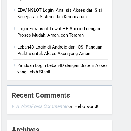
EDWINSLOT Login: Analisis Akses dari Sisi
Kecepatan, Sistem, dan Kemudahan
Login Edwinslot Lewat HP Android dengan
Proses Mudah, Aman, dan Terarah
Lebah4D Login di Android dan iOS: Panduan
Praktis untuk Akses Akun yang Aman
Panduan Login Lebah4D dengan Sistem Akses
yang Lebih Stabil
Recent Comments
A WordPress Commenter
on
Hello world!
Archives