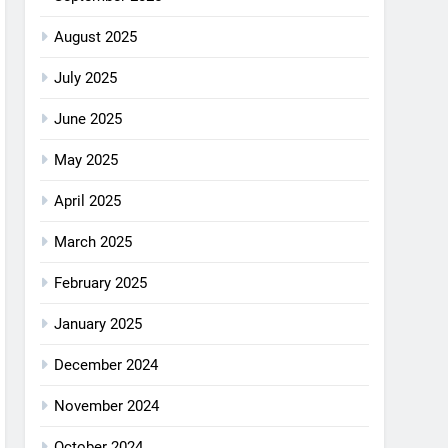
August 2025
July 2025
June 2025
May 2025
April 2025
March 2025
February 2025
January 2025
December 2024
November 2024
October 2024