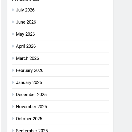
July 2026
June 2026
May 2026
April 2026
March 2026
February 2026
January 2026
December 2025
November 2025
October 2025
September 2025