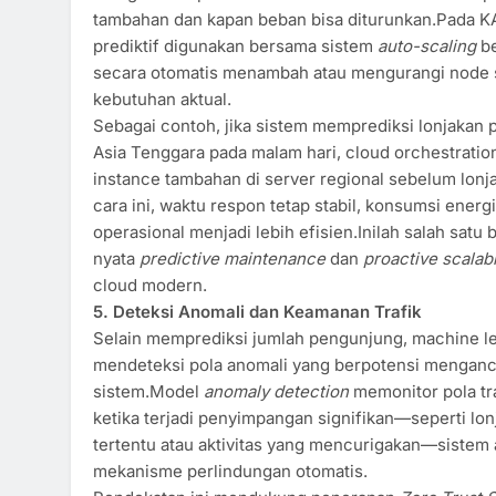
tambahan dan kapan beban bisa diturunkan.Pada K
prediktif digunakan bersama sistem
auto-scaling
be
secara otomatis menambah atau mengurangi node 
kebutuhan aktual.
Sebagai contoh, jika sistem memprediksi lonjakan 
Asia Tenggara pada malam hari, cloud orchestrati
instance tambahan di server regional sebelum lonj
cara ini, waktu respon tetap stabil, konsumsi energ
operasional menjadi lebih efisien.Inilah salah satu
nyata
predictive maintenance
dan
proactive scalabi
cloud modern.
5. Deteksi Anomali dan Keamanan Trafik
Selain memprediksi jumlah pengunjung, machine le
mendeteksi pola anomali yang berpotensi menga
sistem.Model
anomaly detection
memonitor pola tra
ketika terjadi penyimpangan signifikan—seperti lon
tertentu atau aktivitas yang mencurigakan—sistem
mekanisme perlindungan otomatis.