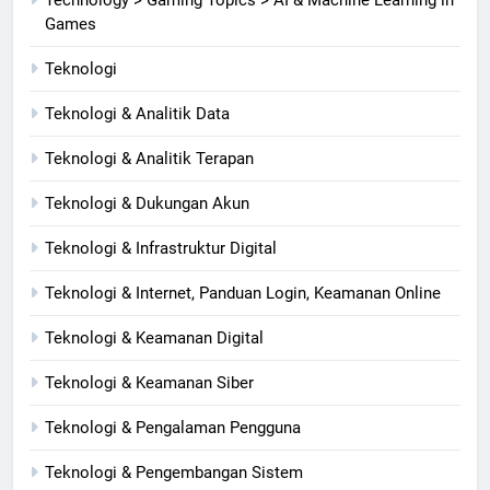
Games
Teknologi
Teknologi & Analitik Data
Teknologi & Analitik Terapan
Teknologi & Dukungan Akun
Teknologi & Infrastruktur Digital
Teknologi & Internet, Panduan Login, Keamanan Online
Teknologi & Keamanan Digital
Teknologi & Keamanan Siber
Teknologi & Pengalaman Pengguna
Teknologi & Pengembangan Sistem