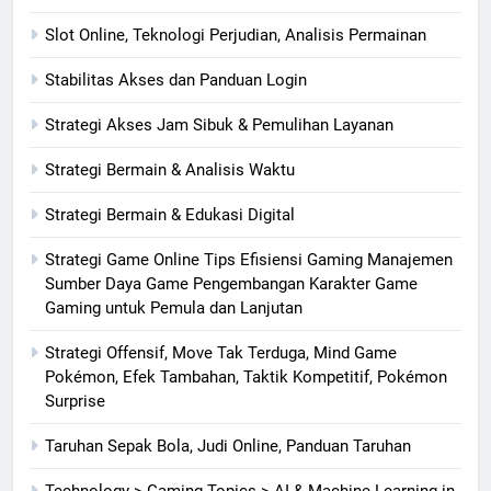
Slot Online, Teknologi Perjudian, Analisis Permainan
Stabilitas Akses dan Panduan Login
Strategi Akses Jam Sibuk & Pemulihan Layanan
Strategi Bermain & Analisis Waktu
Strategi Bermain & Edukasi Digital
Strategi Game Online Tips Efisiensi Gaming Manajemen
Sumber Daya Game Pengembangan Karakter Game
Gaming untuk Pemula dan Lanjutan
Strategi Offensif, Move Tak Terduga, Mind Game
Pokémon, Efek Tambahan, Taktik Kompetitif, Pokémon
Surprise
Taruhan Sepak Bola, Judi Online, Panduan Taruhan
Technology > Gaming Topics > AI & Machine Learning in