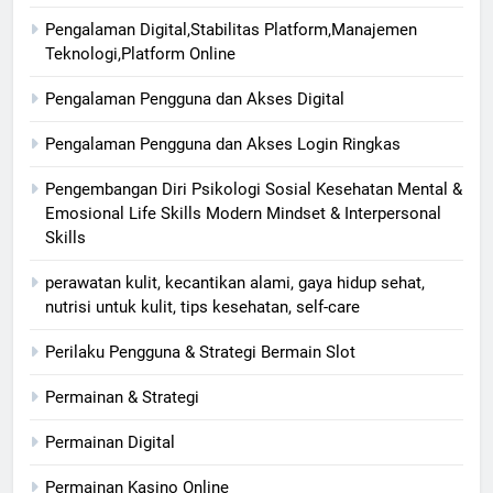
Pengalaman Digital,Stabilitas Platform,Manajemen
Teknologi,Platform Online
Pengalaman Pengguna dan Akses Digital
Pengalaman Pengguna dan Akses Login Ringkas
Pengembangan Diri Psikologi Sosial Kesehatan Mental &
Emosional Life Skills Modern Mindset & Interpersonal
Skills
perawatan kulit, kecantikan alami, gaya hidup sehat,
nutrisi untuk kulit, tips kesehatan, self-care
Perilaku Pengguna & Strategi Bermain Slot
Permainan & Strategi
Permainan Digital
Permainan Kasino Online