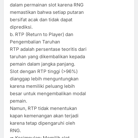
dalam permainan slot karena RNG
memastikan bahwa setiap putaran
bersifat acak dan tidak dapat
diprediksi.
b. RTP (Return to Player) dan
Pengembalian Taruhan
RTP adalah persentase teoritis dari
taruhan yang dikembalikan kepada
pemain dalam jangka panjang.
Slot dengan RTP tinggi (>96%)
dianggap lebih menguntungkan
karena memiliki peluang lebih
besar untuk mengembalikan modal
pemain.
Namun, RTP tidak menentukan
kapan kemenangan akan terjadi
karena tetap dipengaruhi oleh
RNG.
➡ Kesimpulan: Memilih slot