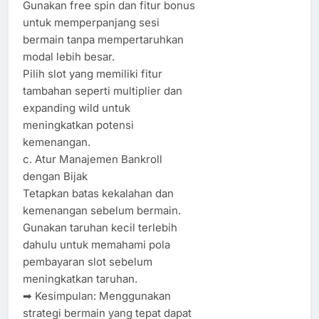
Gunakan free spin dan fitur bonus
untuk memperpanjang sesi
bermain tanpa mempertaruhkan
modal lebih besar.
Pilih slot yang memiliki fitur
tambahan seperti multiplier dan
expanding wild untuk
meningkatkan potensi
kemenangan.
c. Atur Manajemen Bankroll
dengan Bijak
Tetapkan batas kekalahan dan
kemenangan sebelum bermain.
Gunakan taruhan kecil terlebih
dahulu untuk memahami pola
pembayaran slot sebelum
meningkatkan taruhan.
➡ Kesimpulan: Menggunakan
strategi bermain yang tepat dapat