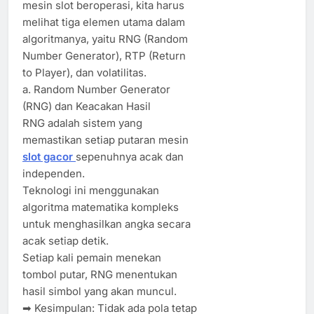
mesin slot beroperasi, kita harus
melihat tiga elemen utama dalam
algoritmanya, yaitu RNG (Random
Number Generator), RTP (Return
to Player), dan volatilitas.
a. Random Number Generator
(RNG) dan Keacakan Hasil
RNG adalah sistem yang
memastikan setiap putaran mesin
slot gacor
sepenuhnya acak dan
independen.
Teknologi ini menggunakan
algoritma matematika kompleks
untuk menghasilkan angka secara
acak setiap detik.
Setiap kali pemain menekan
tombol putar, RNG menentukan
hasil simbol yang akan muncul.
➡ Kesimpulan: Tidak ada pola tetap