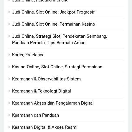
Judi Online, Slot Online, Jackpot Progresif
Judi Online, Slot Online, Permainan Kasino
Judi Online, Strategi Slot, Pendekatan Seimbang,
Panduan Pemula, Tips Bermain Aman
Karier, Freelance
Kasino Online, Slot Online, Strategi Permainan
Keamanan & Observabilitas Sistem
Keamanan & Teknologi Digital
Keamanan Akses dan Pengalaman Digital
Keamanan dan Panduan
Keamanan Digital & Akses Resmi