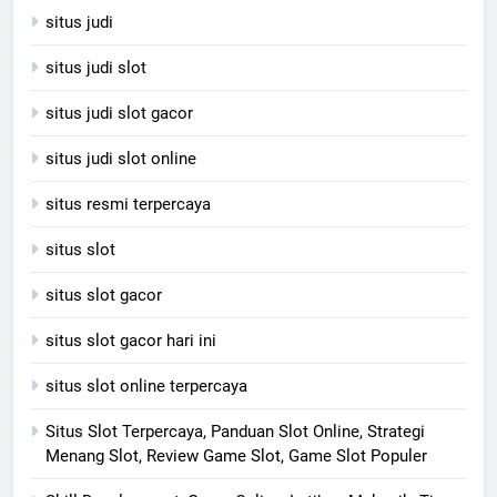
situs judi
situs judi slot
situs judi slot gacor
situs judi slot online
situs resmi terpercaya
situs slot
situs slot gacor
situs slot gacor hari ini
situs slot online terpercaya
Situs Slot Terpercaya, Panduan Slot Online, Strategi
Menang Slot, Review Game Slot, Game Slot Populer