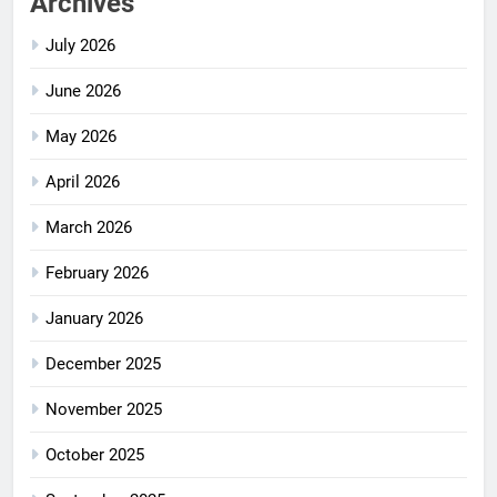
Archives
July 2026
June 2026
May 2026
April 2026
March 2026
February 2026
January 2026
December 2025
November 2025
October 2025