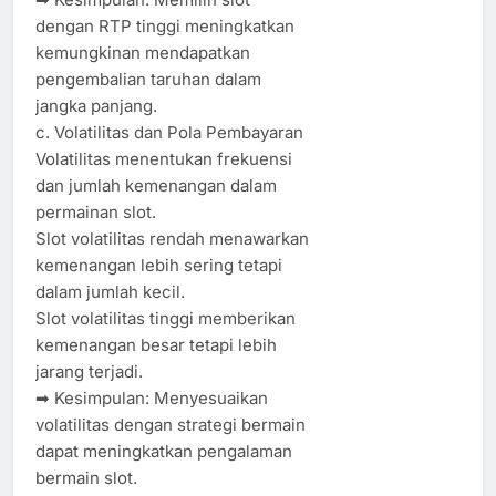
dengan RTP tinggi meningkatkan
kemungkinan mendapatkan
pengembalian taruhan dalam
jangka panjang.
c. Volatilitas dan Pola Pembayaran
Volatilitas menentukan frekuensi
dan jumlah kemenangan dalam
permainan slot.
Slot volatilitas rendah menawarkan
kemenangan lebih sering tetapi
dalam jumlah kecil.
Slot volatilitas tinggi memberikan
kemenangan besar tetapi lebih
jarang terjadi.
➡ Kesimpulan: Menyesuaikan
volatilitas dengan strategi bermain
dapat meningkatkan pengalaman
bermain slot.