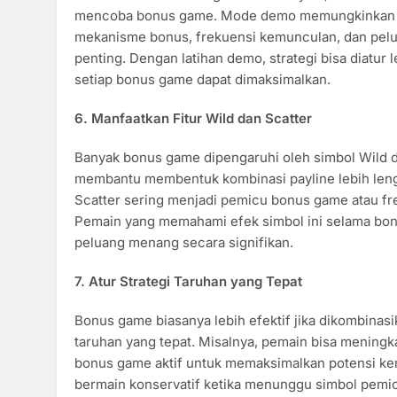
mencoba bonus game. Mode demo memungkinkan
mekanisme bonus, frekuensi kemunculan, dan pelu
penting. Dengan latihan demo, strategi bisa diatur
setiap bonus game dapat dimaksimalkan.
6. Manfaatkan Fitur Wild dan Scatter
Banyak bonus game dipengaruhi oleh simbol Wild d
membantu membentuk kombinasi payline lebih len
Scatter sering menjadi pemicu bonus game atau fr
Pemain yang memahami efek simbol ini selama bon
peluang menang secara signifikan.
7. Atur Strategi Taruhan yang Tepat
Bonus game biasanya lebih efektif jika dikombinasi
taruhan yang tepat. Misalnya, pemain bisa meningk
bonus game aktif untuk memaksimalkan potensi k
bermain konservatif ketika menunggu simbol pemic