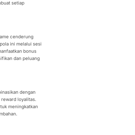
buat setiap
 game cenderung
la ini melalui sesi
manfaatkan bonus
ifikan dan peluang
binasikan dengan
 reward loyalitas.
ntuk meningkatkan
ambahan.