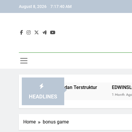
Skip
August 8, 2026
7:17:41 AM
to
content
The
Baca Insp
aman yang Nyaman dan Terstruktur
EDWINSLOT Login: Ana
1 Month Ago
HEADLINES
Home
bonus game