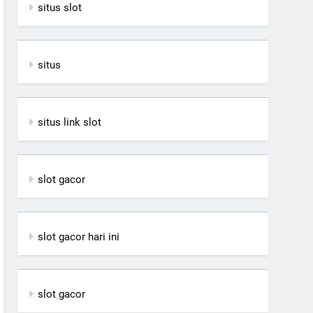
situs slot
situs
situs link slot
slot gacor
slot gacor hari ini
slot gacor