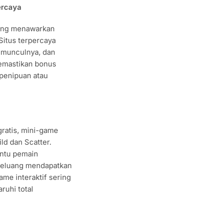
ercaya
yang menawarkan
Situs terpercaya
i munculnya, dan
memastikan bonus
penipuan atau
gratis, mini-game
ild dan Scatter.
ntu pemain
peluang mendapatkan
me interaktif sering
uhi total