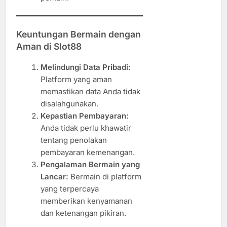
Keuntungan Bermain dengan
Aman di Slot88
Melindungi Data Pribadi:
Platform yang aman
memastikan data Anda tidak
disalahgunakan.
Kepastian Pembayaran:
Anda tidak perlu khawatir
tentang penolakan
pembayaran kemenangan.
Pengalaman Bermain yang
Lancar:
Bermain di platform
yang terpercaya
memberikan kenyamanan
dan ketenangan pikiran.