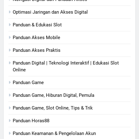
Optimasi Jaringan dan Akses Digital
Panduan & Edukasi Slot
Panduan Akses Mobile
Panduan Akses Praktis
Panduan Digital | Teknologi Interaktif | Edukasi Slot
Online
Panduan Game
Panduan Game, Hiburan Digital, Pemula
Panduan Game, Slot Online, Tips & Trik
Panduan Horas88
Panduan Keamanan & Pengelolaan Akun