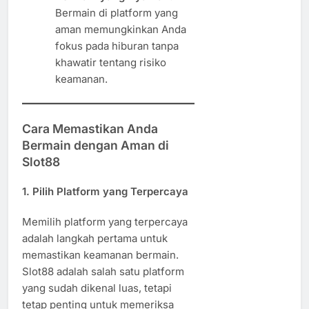
Bermain di platform yang
aman memungkinkan Anda
fokus pada hiburan tanpa
khawatir tentang risiko
keamanan.
Cara Memastikan Anda
Bermain dengan Aman di
Slot88
1. Pilih Platform yang Terpercaya
Memilih platform yang terpercaya
adalah langkah pertama untuk
memastikan keamanan bermain.
Slot88 adalah salah satu platform
yang sudah dikenal luas, tetapi
tetap penting untuk memeriksa