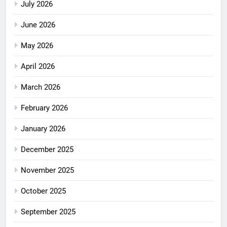
July 2026
June 2026
May 2026
April 2026
March 2026
February 2026
January 2026
December 2025
November 2025
October 2025
September 2025