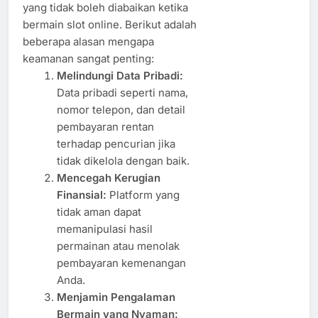
yang tidak boleh diabaikan ketika
bermain slot online. Berikut adalah
beberapa alasan mengapa
keamanan sangat penting:
Melindungi Data Pribadi:
Data pribadi seperti nama,
nomor telepon, dan detail
pembayaran rentan
terhadap pencurian jika
tidak dikelola dengan baik.
Mencegah Kerugian
Finansial:
Platform yang
tidak aman dapat
memanipulasi hasil
permainan atau menolak
pembayaran kemenangan
Anda.
Menjamin Pengalaman
Bermain yang Nyaman: