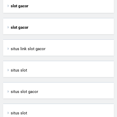
slot gacor
slot gacor
situs link slot gacor
situs slot
situs slot gacor
situs slot