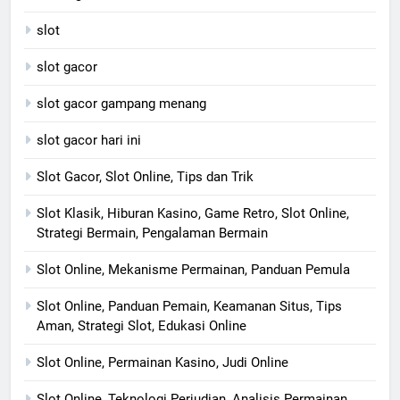
slot
slot gacor
slot gacor gampang menang
slot gacor hari ini
Slot Gacor, Slot Online, Tips dan Trik
Slot Klasik, Hiburan Kasino, Game Retro, Slot Online,
Strategi Bermain, Pengalaman Bermain
Slot Online, Mekanisme Permainan, Panduan Pemula
Slot Online, Panduan Pemain, Keamanan Situs, Tips
Aman, Strategi Slot, Edukasi Online
Slot Online, Permainan Kasino, Judi Online
Slot Online, Teknologi Perjudian, Analisis Permainan