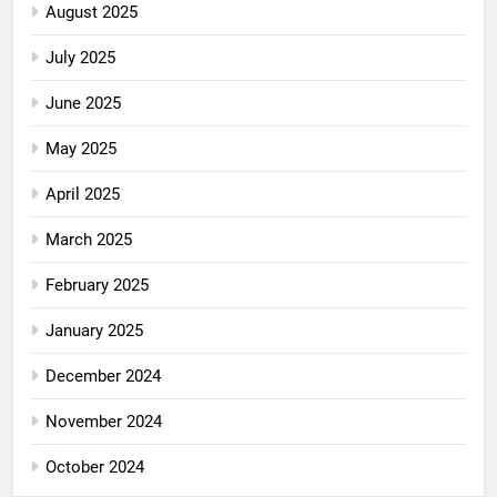
August 2025
July 2025
June 2025
May 2025
April 2025
March 2025
February 2025
January 2025
December 2024
November 2024
October 2024