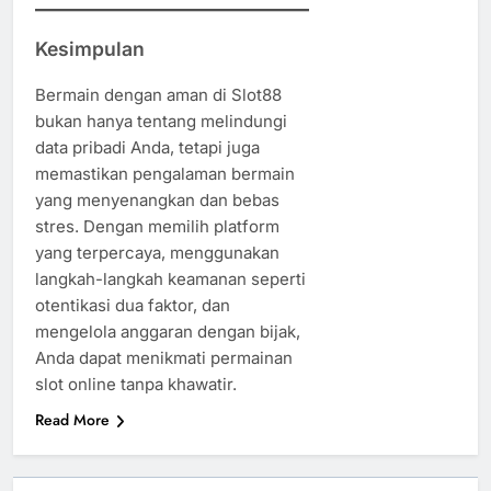
Kesimpulan
Bermain dengan aman di Slot88
bukan hanya tentang melindungi
data pribadi Anda, tetapi juga
memastikan pengalaman bermain
yang menyenangkan dan bebas
stres. Dengan memilih platform
yang terpercaya, menggunakan
langkah-langkah keamanan seperti
otentikasi dua faktor, dan
mengelola anggaran dengan bijak,
Anda dapat menikmati permainan
slot online tanpa khawatir.
Read More