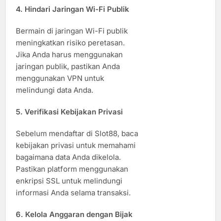
4. Hindari Jaringan Wi-Fi Publik
Bermain di jaringan Wi-Fi publik
meningkatkan risiko peretasan.
Jika Anda harus menggunakan
jaringan publik, pastikan Anda
menggunakan VPN untuk
melindungi data Anda.
5. Verifikasi Kebijakan Privasi
Sebelum mendaftar di Slot88, baca
kebijakan privasi untuk memahami
bagaimana data Anda dikelola.
Pastikan platform menggunakan
enkripsi SSL untuk melindungi
informasi Anda selama transaksi.
6. Kelola Anggaran dengan Bijak