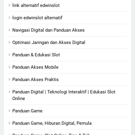
link alternatif edwinslot
login edwinslot alternatif
Navigasi Digital dan Panduan Akses
Optimasi Jaringan dan Akses Digital
Panduan & Edukasi Slot
Panduan Akses Mobile
Panduan Akses Praktis
Panduan Digital | Teknologi Interaktif | Edukasi Slot
Online
Panduan Game
Panduan Game, Hiburan Digital, Pemula