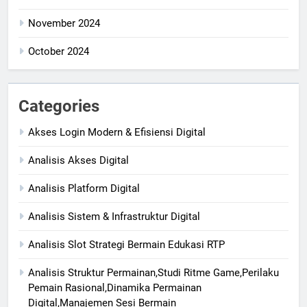
November 2024
October 2024
Categories
Akses Login Modern & Efisiensi Digital
Analisis Akses Digital
Analisis Platform Digital
Analisis Sistem & Infrastruktur Digital
Analisis Slot Strategi Bermain Edukasi RTP
Analisis Struktur Permainan,Studi Ritme Game,Perilaku
Pemain Rasional,Dinamika Permainan
Digital,Manajemen Sesi Bermain