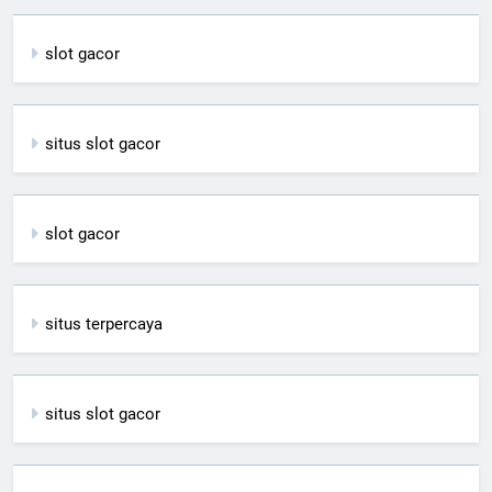
slot gacor
situs slot gacor
slot gacor
situs terpercaya
situs slot gacor