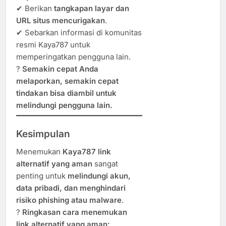
✔ Berikan
tangkapan layar dan
URL situs mencurigakan
.
✔ Sebarkan informasi di komunitas
resmi Kaya787 untuk
memperingatkan pengguna lain.
?
Semakin cepat Anda
melaporkan, semakin cepat
tindakan bisa diambil untuk
melindungi pengguna lain.
Kesimpulan
Menemukan
Kaya787 link
alternatif yang aman
sangat
penting untuk
melindungi akun,
data pribadi, dan menghindari
risiko phishing atau malware
.
?
Ringkasan cara menemukan
link alternatif yang aman: