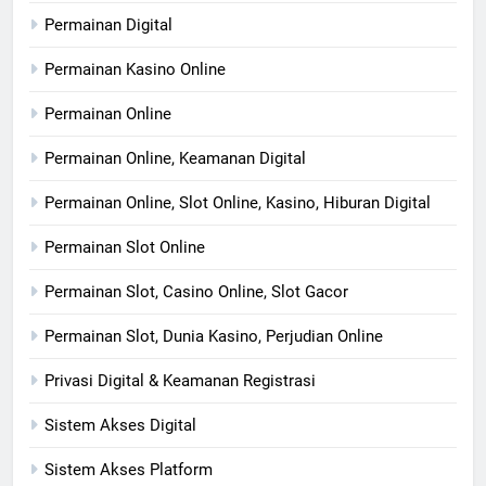
Permainan Digital
Permainan Kasino Online
Permainan Online
Permainan Online, Keamanan Digital
Permainan Online, Slot Online, Kasino, Hiburan Digital
Permainan Slot Online
Permainan Slot, Casino Online, Slot Gacor
Permainan Slot, Dunia Kasino, Perjudian Online
Privasi Digital & Keamanan Registrasi
Sistem Akses Digital
Sistem Akses Platform