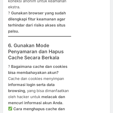
koneksi anonim untuk keamanan
ekstra.
?
Gunakan browser yang sudah
dilengkapi fitur keamanan agar
terhindar dari risiko akses situs
palsu.
6. Gunakan Mode
Penyamaran dan Hapus
Cache Secara Berkala
?
Bagaimana cache dan cookies
bisa membahayakan akun?
Cache dan cookies menyimpan
informasi login serta data
browsing
, yang bisa dimanfaatkan
oleh hacker untuk
melacak dan
mencuri informasi akun Anda
.
Cara menghapus cache dan