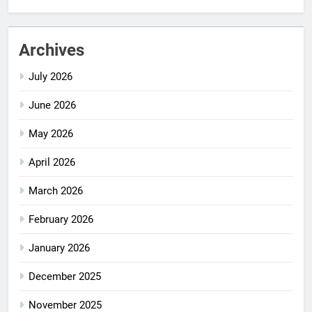
Archives
July 2026
June 2026
May 2026
April 2026
March 2026
February 2026
January 2026
December 2025
November 2025