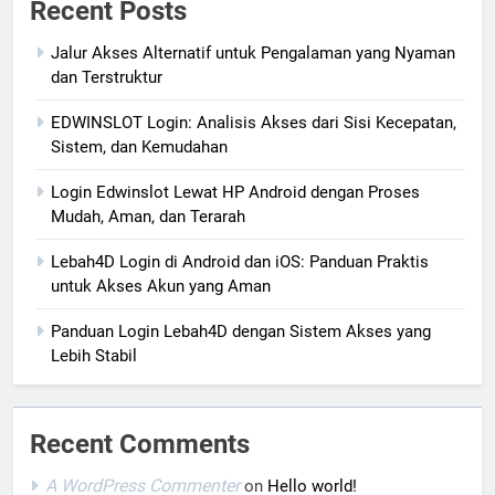
Recent Posts
Jalur Akses Alternatif untuk Pengalaman yang Nyaman
dan Terstruktur
EDWINSLOT Login: Analisis Akses dari Sisi Kecepatan,
Sistem, dan Kemudahan
Login Edwinslot Lewat HP Android dengan Proses
Mudah, Aman, dan Terarah
Lebah4D Login di Android dan iOS: Panduan Praktis
untuk Akses Akun yang Aman
Panduan Login Lebah4D dengan Sistem Akses yang
Lebih Stabil
Recent Comments
A WordPress Commenter
on
Hello world!