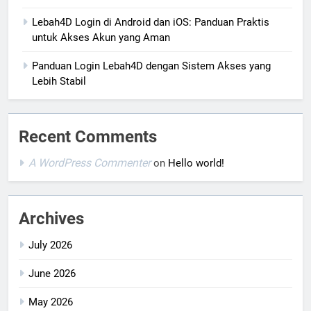
Lebah4D Login di Android dan iOS: Panduan Praktis
untuk Akses Akun yang Aman
Panduan Login Lebah4D dengan Sistem Akses yang
Lebih Stabil
Recent Comments
A WordPress Commenter
on
Hello world!
Archives
July 2026
June 2026
May 2026