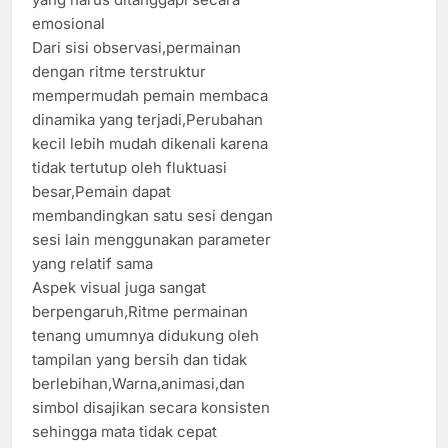
emosional
Dari sisi observasi,permainan
dengan ritme terstruktur
mempermudah pemain membaca
dinamika yang terjadi,Perubahan
kecil lebih mudah dikenali karena
tidak tertutup oleh fluktuasi
besar,Pemain dapat
membandingkan satu sesi dengan
sesi lain menggunakan parameter
yang relatif sama
Aspek visual juga sangat
berpengaruh,Ritme permainan
tenang umumnya didukung oleh
tampilan yang bersih dan tidak
berlebihan,Warna,animasi,dan
simbol disajikan secara konsisten
sehingga mata tidak cepat