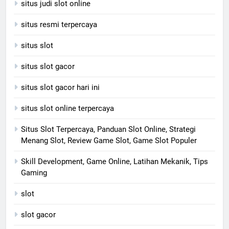
situs judi slot online
situs resmi terpercaya
situs slot
situs slot gacor
situs slot gacor hari ini
situs slot online terpercaya
Situs Slot Terpercaya, Panduan Slot Online, Strategi
Menang Slot, Review Game Slot, Game Slot Populer
Skill Development, Game Online, Latihan Mekanik, Tips
Gaming
slot
slot gacor