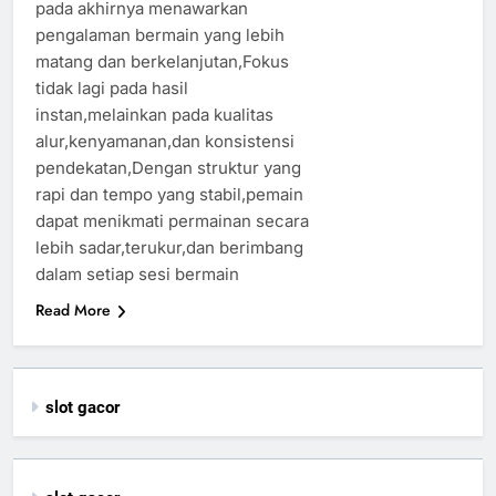
pada akhirnya menawarkan
pengalaman bermain yang lebih
matang dan berkelanjutan,Fokus
tidak lagi pada hasil
instan,melainkan pada kualitas
alur,kenyamanan,dan konsistensi
pendekatan,Dengan struktur yang
rapi dan tempo yang stabil,pemain
dapat menikmati permainan secara
lebih sadar,terukur,dan berimbang
dalam setiap sesi bermain
Read More
slot gacor