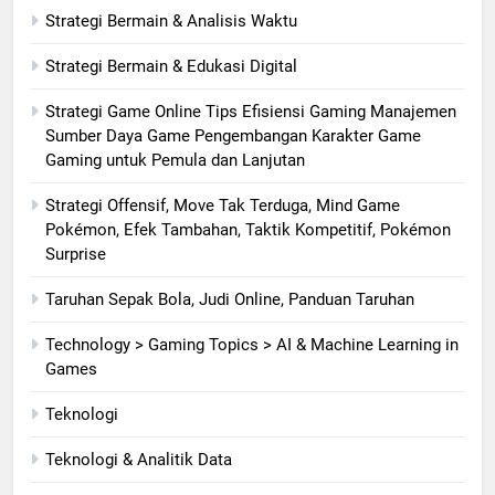
Strategi Bermain & Analisis Waktu
Strategi Bermain & Edukasi Digital
Strategi Game Online Tips Efisiensi Gaming Manajemen
Sumber Daya Game Pengembangan Karakter Game
Gaming untuk Pemula dan Lanjutan
Strategi Offensif, Move Tak Terduga, Mind Game
Pokémon, Efek Tambahan, Taktik Kompetitif, Pokémon
Surprise
Taruhan Sepak Bola, Judi Online, Panduan Taruhan
Technology > Gaming Topics > AI & Machine Learning in
Games
Teknologi
Teknologi & Analitik Data