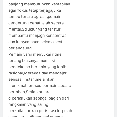
panjang membutuhkan kestabilan
agar fokus tetap terjaga,Jika
tempo terlalu agresif,pemain
cenderung cepat lelah secara
mental,Struktur yang teratur
membantu menjaga konsentrasi
dan kenyamanan selama sesi
berlangsung
Pemain yang menyukai ritme
tenang biasanya memiliki
pendekatan bermain yang lebih
rasional,Mereka tidak mengejar
sensasi instan,melainkan
menikmati proses bermain secara
bertahap,Setiap putaran
diperlakukan sebagai bagian dari
rangkaian yang saling
berkaitan,bukan peristiwa terpisah
yang harus ditanggapi secara