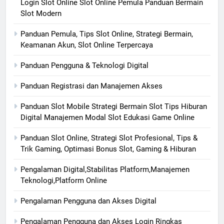
Login Slot Online Slot Online Pemula Panduan Bermain
Slot Modern
Panduan Pemula, Tips Slot Online, Strategi Bermain,
Keamanan Akun, Slot Online Terpercaya
Panduan Pengguna & Teknologi Digital
Panduan Registrasi dan Manajemen Akses
Panduan Slot Mobile Strategi Bermain Slot Tips Hiburan
Digital Manajemen Modal Slot Edukasi Game Online
Panduan Slot Online, Strategi Slot Profesional, Tips &
Trik Gaming, Optimasi Bonus Slot, Gaming & Hiburan
Pengalaman Digital,Stabilitas Platform,Manajemen
Teknologi,Platform Online
Pengalaman Pengguna dan Akses Digital
Pengalaman Pengguna dan Akses Login Ringkas