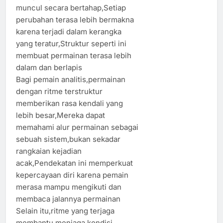
muncul secara bertahap,Setiap
perubahan terasa lebih bermakna
karena terjadi dalam kerangka
yang teratur,Struktur seperti ini
membuat permainan terasa lebih
dalam dan berlapis
Bagi pemain analitis,permainan
dengan ritme terstruktur
memberikan rasa kendali yang
lebih besar,Mereka dapat
memahami alur permainan sebagai
sebuah sistem,bukan sekadar
rangkaian kejadian
acak,Pendekatan ini memperkuat
kepercayaan diri karena pemain
merasa mampu mengikuti dan
membaca jalannya permainan
Selain itu,ritme yang terjaga
membantu menjaga kondisi