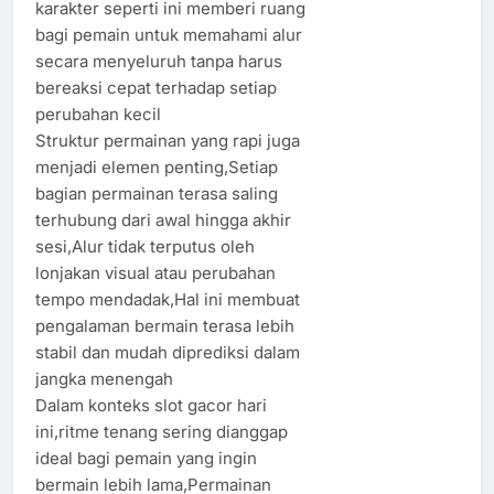
karakter seperti ini memberi ruang
bagi pemain untuk memahami alur
secara menyeluruh tanpa harus
bereaksi cepat terhadap setiap
perubahan kecil
Struktur permainan yang rapi juga
menjadi elemen penting,Setiap
bagian permainan terasa saling
terhubung dari awal hingga akhir
sesi,Alur tidak terputus oleh
lonjakan visual atau perubahan
tempo mendadak,Hal ini membuat
pengalaman bermain terasa lebih
stabil dan mudah diprediksi dalam
jangka menengah
Dalam konteks slot gacor hari
ini,ritme tenang sering dianggap
ideal bagi pemain yang ingin
bermain lebih lama,Permainan