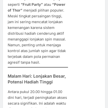
seperti
“Fruit Party”
atau
“Power
of Thor”
menjadi pilihan populer.
Meski tingkat persaingan tinggi,
jam ini sering mencatat lonjakan
kemenangan karena sistem
distribusi hadiah cenderung aktif
menanggapi lonjakan spin massal.
Namun, penting untuk menjaga
kontrol atas jumlah spin agar tidak
terjebak dalam pola permainan
agresif tanpa hasil.
Malam Hari: Lonjakan Besar,
Potensi Hadiah Tinggi
Antara pukul 20.00 hingga 01.00
dini hari, terjadi peningkatan akses
secara signifikan. Ini adalah waktu