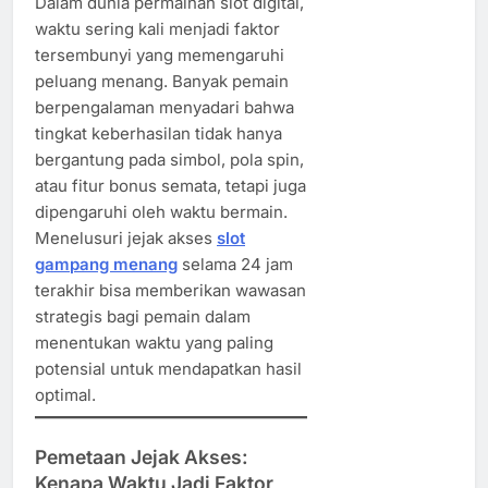
Dalam dunia permainan slot digital,
waktu sering kali menjadi faktor
tersembunyi yang memengaruhi
peluang menang. Banyak pemain
berpengalaman menyadari bahwa
tingkat keberhasilan tidak hanya
bergantung pada simbol, pola spin,
atau fitur bonus semata, tetapi juga
dipengaruhi oleh waktu bermain.
Menelusuri jejak akses
slot
gampang menang
selama 24 jam
terakhir bisa memberikan wawasan
strategis bagi pemain dalam
menentukan waktu yang paling
potensial untuk mendapatkan hasil
optimal.
Pemetaan Jejak Akses:
Kenapa Waktu Jadi Faktor