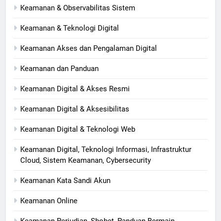
Keamanan & Observabilitas Sistem
Keamanan & Teknologi Digital
Keamanan Akses dan Pengalaman Digital
Keamanan dan Panduan
Keamanan Digital & Akses Resmi
Keamanan Digital & Aksesibilitas
Keamanan Digital & Teknologi Web
Keamanan Digital, Teknologi Informasi, Infrastruktur
Cloud, Sistem Keamanan, Cybersecurity
Keamanan Kata Sandi Akun
Keamanan Online
Keamanan Perjudian, Sbobet, Panduan Bermain