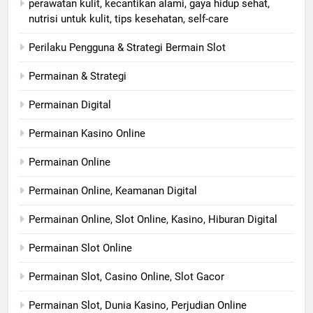
perawatan kulit, kecantikan alami, gaya hidup sehat,
nutrisi untuk kulit, tips kesehatan, self-care
Perilaku Pengguna & Strategi Bermain Slot
Permainan & Strategi
Permainan Digital
Permainan Kasino Online
Permainan Online
Permainan Online, Keamanan Digital
Permainan Online, Slot Online, Kasino, Hiburan Digital
Permainan Slot Online
Permainan Slot, Casino Online, Slot Gacor
Permainan Slot, Dunia Kasino, Perjudian Online