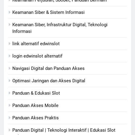
Keamanan Siber & Sistem Informasi
Keamanan Siber, Infrastruktur Digital, Teknologi
Informasi
link alternatif edwinslot
login edwinslot alternatif
Navigasi Digital dan Panduan Akses
Optimasi Jaringan dan Akses Digital
Panduan & Edukasi Slot
Panduan Akses Mobile
Panduan Akses Praktis
Panduan Digital | Teknologi Interaktif | Edukasi Slot