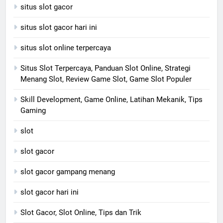
situs slot gacor
situs slot gacor hari ini
situs slot online terpercaya
Situs Slot Terpercaya, Panduan Slot Online, Strategi
Menang Slot, Review Game Slot, Game Slot Populer
Skill Development, Game Online, Latihan Mekanik, Tips
Gaming
slot
slot gacor
slot gacor gampang menang
slot gacor hari ini
Slot Gacor, Slot Online, Tips dan Trik