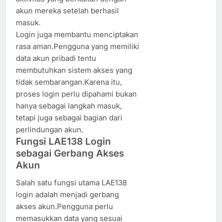
akun mereka setelah berhasil
masuk.
Login juga membantu menciptakan
rasa aman.Pengguna yang memiliki
data akun pribadi tentu
membutuhkan sistem akses yang
tidak sembarangan.Karena itu,
proses login perlu dipahami bukan
hanya sebagai langkah masuk,
tetapi juga sebagai bagian dari
perlindungan akun.
Fungsi LAE138 Login
sebagai Gerbang Akses
Akun
Salah satu fungsi utama LAE138
login adalah menjadi gerbang
akses akun.Pengguna perlu
memasukkan data yang sesuai