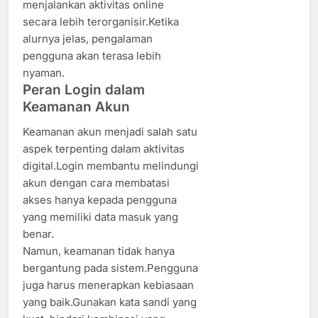
menjalankan aktivitas online
secara lebih terorganisir.Ketika
alurnya jelas, pengalaman
pengguna akan terasa lebih
nyaman.
Peran Login dalam
Keamanan Akun
Keamanan akun menjadi salah satu
aspek terpenting dalam aktivitas
digital.Login membantu melindungi
akun dengan cara membatasi
akses hanya kepada pengguna
yang memiliki data masuk yang
benar.
Namun, keamanan tidak hanya
bergantung pada sistem.Pengguna
juga harus menerapkan kebiasaan
yang baik.Gunakan kata sandi yang