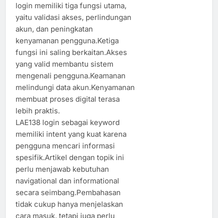
login memiliki tiga fungsi utama,
yaitu validasi akses, perlindungan
akun, dan peningkatan
kenyamanan pengguna.Ketiga
fungsi ini saling berkaitan.Akses
yang valid membantu sistem
mengenali pengguna.Keamanan
melindungi data akun.Kenyamanan
membuat proses digital terasa
lebih praktis.
LAE138 login sebagai keyword
memiliki intent yang kuat karena
pengguna mencari informasi
spesifik.Artikel dengan topik ini
perlu menjawab kebutuhan
navigational dan informational
secara seimbang.Pembahasan
tidak cukup hanya menjelaskan
cara masuk, tetapi juga perlu