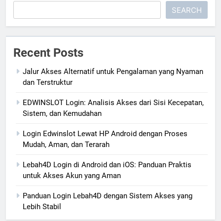
SEARCH
Recent Posts
Jalur Akses Alternatif untuk Pengalaman yang Nyaman
dan Terstruktur
EDWINSLOT Login: Analisis Akses dari Sisi Kecepatan,
Sistem, dan Kemudahan
Login Edwinslot Lewat HP Android dengan Proses
Mudah, Aman, dan Terarah
Lebah4D Login di Android dan iOS: Panduan Praktis
untuk Akses Akun yang Aman
Panduan Login Lebah4D dengan Sistem Akses yang
Lebih Stabil