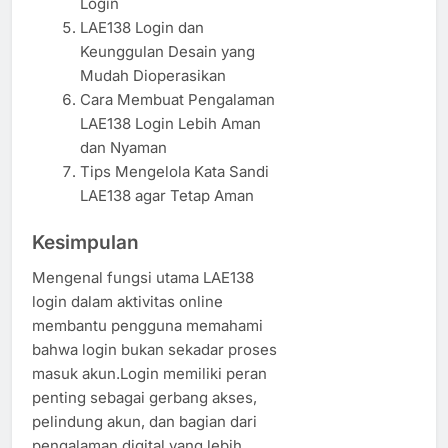
Login
LAE138 Login dan
Keunggulan Desain yang
Mudah Dioperasikan
Cara Membuat Pengalaman
LAE138 Login Lebih Aman
dan Nyaman
Tips Mengelola Kata Sandi
LAE138 agar Tetap Aman
Kesimpulan
Mengenal fungsi utama LAE138
login dalam aktivitas online
membantu pengguna memahami
bahwa login bukan sekadar proses
masuk akun.Login memiliki peran
penting sebagai gerbang akses,
pelindung akun, dan bagian dari
pengalaman digital yang lebih