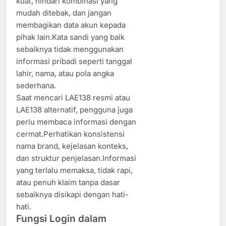
kuat, hindari kombinasi yang
mudah ditebak, dan jangan
membagikan data akun kepada
pihak lain.Kata sandi yang baik
sebaiknya tidak menggunakan
informasi pribadi seperti tanggal
lahir, nama, atau pola angka
sederhana.
Saat mencari LAE138 resmi atau
LAE138 alternatif, pengguna juga
perlu membaca informasi dengan
cermat.Perhatikan konsistensi
nama brand, kejelasan konteks,
dan struktur penjelasan.Informasi
yang terlalu memaksa, tidak rapi,
atau penuh klaim tanpa dasar
sebaiknya disikapi dengan hati-
hati.
Fungsi Login dalam