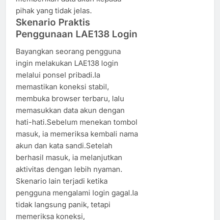
pihak yang tidak jelas.
Skenario Praktis
Penggunaan LAE138 Login
Bayangkan seorang pengguna
ingin melakukan LAE138 login
melalui ponsel pribadi.Ia
memastikan koneksi stabil,
membuka browser terbaru, lalu
memasukkan data akun dengan
hati-hati.Sebelum menekan tombol
masuk, ia memeriksa kembali nama
akun dan kata sandi.Setelah
berhasil masuk, ia melanjutkan
aktivitas dengan lebih nyaman.
Skenario lain terjadi ketika
pengguna mengalami login gagal.Ia
tidak langsung panik, tetapi
memeriksa koneksi,