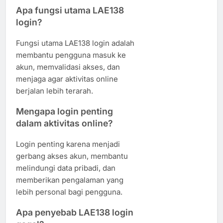
Apa fungsi utama LAE138
login?
Fungsi utama LAE138 login adalah
membantu pengguna masuk ke
akun, memvalidasi akses, dan
menjaga agar aktivitas online
berjalan lebih terarah.
Mengapa login penting
dalam aktivitas online?
Login penting karena menjadi
gerbang akses akun, membantu
melindungi data pribadi, dan
memberikan pengalaman yang
lebih personal bagi pengguna.
Apa penyebab LAE138 login