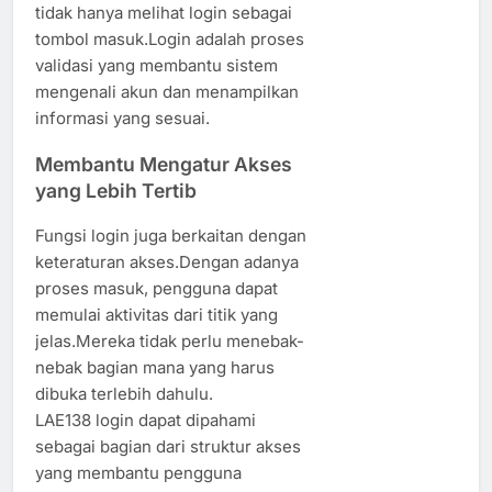
tidak hanya melihat login sebagai
tombol masuk.Login adalah proses
validasi yang membantu sistem
mengenali akun dan menampilkan
informasi yang sesuai.
Membantu Mengatur Akses
yang Lebih Tertib
Fungsi login juga berkaitan dengan
keteraturan akses.Dengan adanya
proses masuk, pengguna dapat
memulai aktivitas dari titik yang
jelas.Mereka tidak perlu menebak-
nebak bagian mana yang harus
dibuka terlebih dahulu.
LAE138 login dapat dipahami
sebagai bagian dari struktur akses
yang membantu pengguna