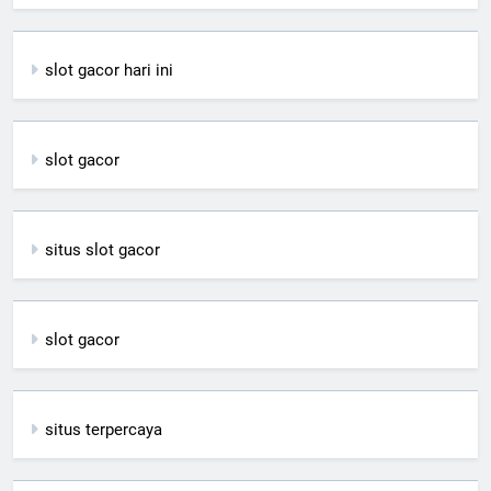
slot gacor hari ini
slot gacor
situs slot gacor
slot gacor
situs terpercaya