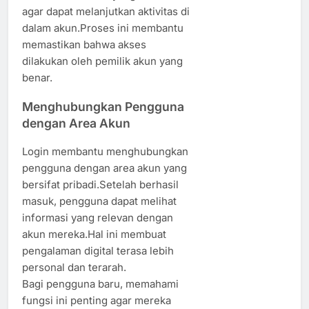
agar dapat melanjutkan aktivitas di
dalam akun.Proses ini membantu
memastikan bahwa akses
dilakukan oleh pemilik akun yang
benar.
Menghubungkan Pengguna
dengan Area Akun
Login membantu menghubungkan
pengguna dengan area akun yang
bersifat pribadi.Setelah berhasil
masuk, pengguna dapat melihat
informasi yang relevan dengan
akun mereka.Hal ini membuat
pengalaman digital terasa lebih
personal dan terarah.
Bagi pengguna baru, memahami
fungsi ini penting agar mereka