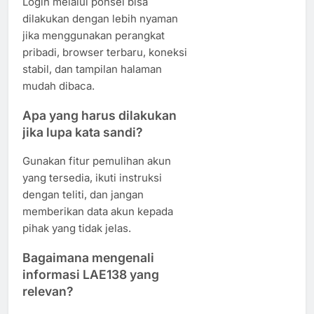
Login melalui ponsel bisa
dilakukan dengan lebih nyaman
jika menggunakan perangkat
pribadi, browser terbaru, koneksi
stabil, dan tampilan halaman
mudah dibaca.
Apa yang harus dilakukan
jika lupa kata sandi?
Gunakan fitur pemulihan akun
yang tersedia, ikuti instruksi
dengan teliti, dan jangan
memberikan data akun kepada
pihak yang tidak jelas.
Bagaimana mengenali
informasi LAE138 yang
relevan?