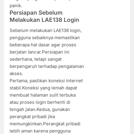
panik.
Persiapan Sebelum
Melakukan LAE138 Login
Sebelum melakukan LAE138 login,
pengguna sebaiknya memastikan
beberapa hal dasar agar proses
berjalan lancar.Persiapan ini
sederhana, tetapi sangat
berpengaruh terhadap pengalaman
akses.
Pertama, pastikan koneksi internet
stabil.Koneksi yang lemah dapat
membuat halaman sulit terbuka
atau proses login berhenti di
tengah jalan.Kedua, gunakan
perangkat pribadi jika
memungkinkan.Perangkat pribadi
lebih aman karena pengguna