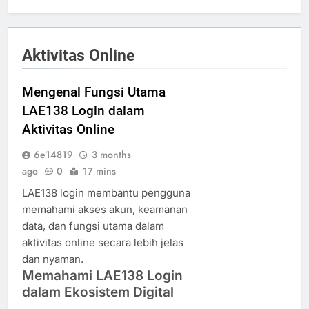
Aktivitas Online
Mengenal Fungsi Utama
LAE138 Login dalam
Aktivitas Online
6e14819
3 months
ago
0
17 mins
LAE138 login membantu pengguna
memahami akses akun, keamanan
data, dan fungsi utama dalam
aktivitas online secara lebih jelas
dan nyaman.
Memahami LAE138 Login
dalam Ekosistem Digital