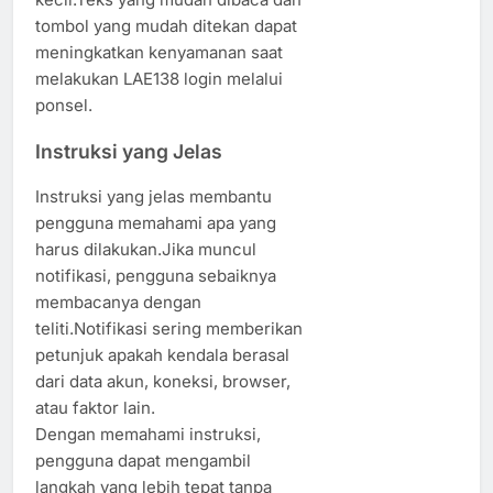
tombol yang mudah ditekan dapat
meningkatkan kenyamanan saat
melakukan LAE138 login melalui
ponsel.
Instruksi yang Jelas
Instruksi yang jelas membantu
pengguna memahami apa yang
harus dilakukan.Jika muncul
notifikasi, pengguna sebaiknya
membacanya dengan
teliti.Notifikasi sering memberikan
petunjuk apakah kendala berasal
dari data akun, koneksi, browser,
atau faktor lain.
Dengan memahami instruksi,
pengguna dapat mengambil
langkah yang lebih tepat tanpa