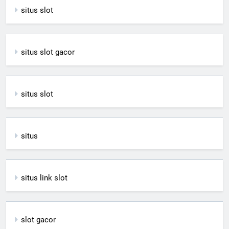
situs slot
situs slot gacor
situs slot
situs
situs link slot
slot gacor