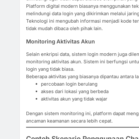
Platform digital modern biasanya menggunakan tekn
melindungi data login yang dikirimkan melalui jaring
Teknologi ini mengubah informasi menjadi kode ter
tidak mudah dibaca oleh pihak lain.
Monitoring Aktivitas Akun
Selain enkripsi data, sistem login modern juga dil
monitoring aktivitas akun. Sistem ini berfungsi unt
login yang tidak biasa.
Beberapa aktivitas yang biasanya dipantau antara la
percobaan login berulang
akses dari lokasi yang berbeda
aktivitas akun yang tidak wajar
Dengan sistem monitoring ini, platform dapat mengi
ancaman keamanan secara lebih cepat.
Contoh Skenario Penggunaan Ch