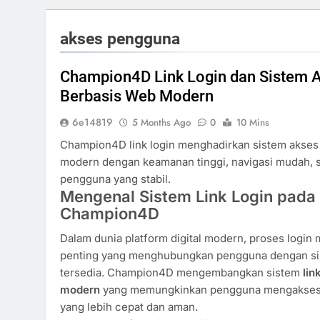
akses pengguna
Champion4D Link Login dan Sistem 
Berbasis Web Modern
6e14819
5 Months Ago
0
10 Mins
Champion4D link login menghadirkan sistem akses
modern dengan keamanan tinggi, navigasi mudah, 
pengguna yang stabil.
Mengenal Sistem Link Login pada 
Champion4D
Dalam dunia platform digital modern, proses login
penting yang menghubungkan pengguna dengan si
tersedia. Champion4D mengembangkan sistem
lin
modern
yang memungkinkan pengguna mengakses 
yang lebih cepat dan aman.