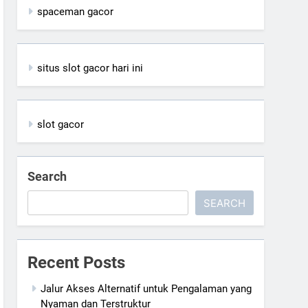
spaceman gacor
situs slot gacor hari ini
slot gacor
Search
SEARCH
Recent Posts
Jalur Akses Alternatif untuk Pengalaman yang
Nyaman dan Terstruktur