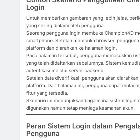
Login
Untuk memberikan gambaran yang lebih jelas, beri
yang sering dialami oleh pengguna.
Seorang pengguna ingin membuka Champion4D mel
smartphone. Setelah membuka browser, pengguna
platform dan diarahkan ke halaman login.
Pada halaman tersebut, pengguna memasukkan use
yang telah didaftarkan sebelumnya. Sistem kemud
autentikasi melalui server backend.
Setelah data diverifikasi, pengguna akan diarahka
platform. Dari halaman ini, pengguna dapat mulai m
fitur yang tersedia.
Skenario ini menunjukkan bagaimana sistem login 
digunakan namun tetap menjaga keamanan akun.
Peran Sistem Login dalam Penga
Pengguna