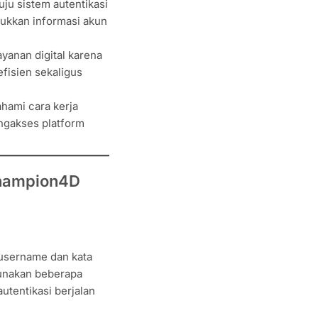
uju sistem autentikasi
sukkan informasi akun
yanan digital karena
isien sekaligus
ami cara kerja
ngakses platform
Champion4D
 username dan kata
gunakan beberapa
utentikasi berjalan