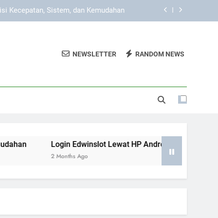
isi Kecepatan, Sistem, dan Kemudahan
ngan Proses Mudah, Aman, dan Terarah
n Praktis untuk Akses Akun yang Aman
NEWSLETTER
RANDOM NEWS
engalaman yang Nyaman dan Terstruktur
tuk Hidup Yang Lebih Bermakna.
isi Kecepatan, Sistem, dan Kemudahan
ngan Proses Mudah, Aman, dan Terarah
n Praktis untuk Akses Akun yang Aman
Login Edwinslot Lewat HP Android dengan Proses Mudah, 
2 Months Ago