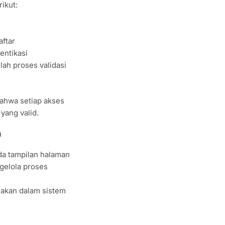
ikut:
ftar
entikasi
ah proses validasi
ahwa setiap akses
yang valid.
n
ada tampilan halaman
ngelola proses
akan dalam sistem