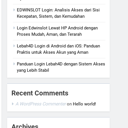
EDWINSLOT Login: Analisis Akses dari Sisi
Kecepatan, Sistem, dan Kemudahan
Login Edwinslot Lewat HP Android dengan
Proses Mudah, Aman, dan Terarah
Lebah4D Login di Android dan iOS: Panduan
Praktis untuk Akses Akun yang Aman
Panduan Login Lebah4D dengan Sistem Akses
yang Lebih Stabil
Recent Comments
A WordPress Commenter
on
Hello world!
Archives