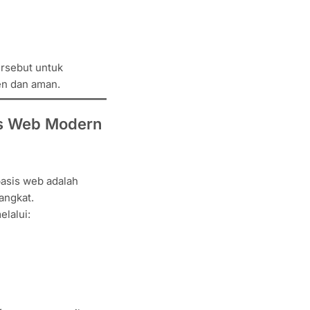
rsebut untuk
en dan aman.
is Web Modern
basis web adalah
angkat.
lalui: