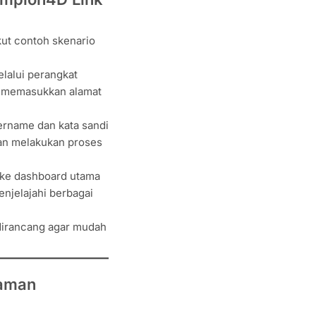
kut contoh skenario
alui perangkat
 memasukkan alamat
rname dan kata sandi
ian melakukan proses
n ke dashboard utama
enjelajahi berbagai
dirancang agar mudah
laman