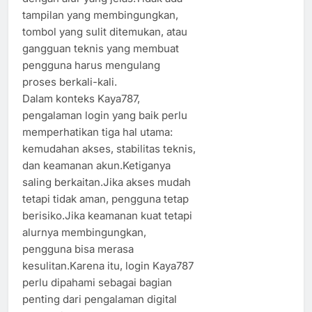
tampilan yang membingungkan,
tombol yang sulit ditemukan, atau
gangguan teknis yang membuat
pengguna harus mengulang
proses berkali-kali.
Dalam konteks Kaya787,
pengalaman login yang baik perlu
memperhatikan tiga hal utama:
kemudahan akses, stabilitas teknis,
dan keamanan akun.Ketiganya
saling berkaitan.Jika akses mudah
tetapi tidak aman, pengguna tetap
berisiko.Jika keamanan kuat tetapi
alurnya membingungkan,
pengguna bisa merasa
kesulitan.Karena itu, login Kaya787
perlu dipahami sebagai bagian
penting dari pengalaman digital