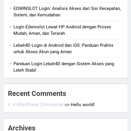
EDWINSLOT Login: Analisis Akses dari Sisi Kecepatan,
Sistem, dan Kemudahan
Login Edwinslot Lewat HP Android dengan Proses
Mudah, Aman, dan Terarah
Lebah4D Login di Android dan iOS: Panduan Praktis
untuk Akses Akun yang Aman
Panduan Login Lebah4D dengan Sistem Akses yang
Lebih Stabil
Recent Comments
A WordPress Commenter
on
Hello world!
Archives