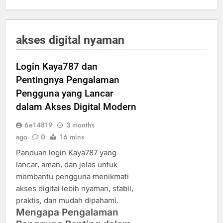
akses digital nyaman
Login Kaya787 dan
Pentingnya Pengalaman
Pengguna yang Lancar
dalam Akses Digital Modern
6e14819
3 months
ago
0
16 mins
Panduan login Kaya787 yang
lancar, aman, dan jelas untuk
membantu pengguna menikmati
akses digital lebih nyaman, stabil,
praktis, dan mudah dipahami.
Mengapa Pengalaman