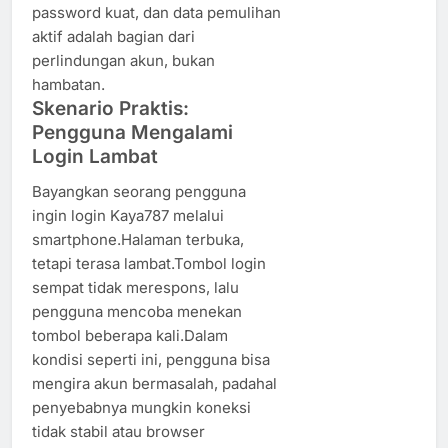
password kuat, dan data pemulihan
aktif adalah bagian dari
perlindungan akun, bukan
hambatan.
Skenario Praktis:
Pengguna Mengalami
Login Lambat
Bayangkan seorang pengguna
ingin login Kaya787 melalui
smartphone.Halaman terbuka,
tetapi terasa lambat.Tombol login
sempat tidak merespons, lalu
pengguna mencoba menekan
tombol beberapa kali.Dalam
kondisi seperti ini, pengguna bisa
mengira akun bermasalah, padahal
penyebabnya mungkin koneksi
tidak stabil atau browser