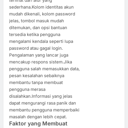
terlihat dari alur yang
sederhana.Kolom identitas akun
mudah dikenali, kolom password
jelas, tombol masuk mudah
ditemukan, dan opsi bantuan
tersedia ketika pengguna
mengalami kendala seperti lupa
password atau gagal login.
Pengalaman yang lancar juga
mencakup respons sistem.Jika
pengguna salah memasukkan data,
pesan kesalahan sebaiknya
membantu tanpa membuat
pengguna merasa
disalahkan.Informasi yang jelas
dapat mengurangi rasa panik dan
membantu pengguna memperbaiki
masalah dengan lebih cepat.
Faktor yang Membuat