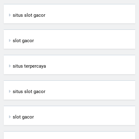
situs slot gacor
slot gacor
situs terpercaya
situs slot gacor
slot gacor