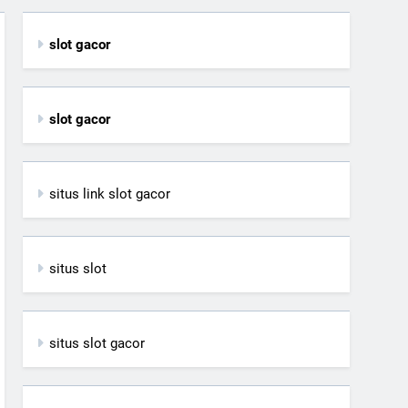
slot gacor
slot gacor
situs link slot gacor
situs slot
situs slot gacor