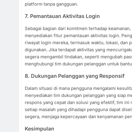
platform tanpa gangguan.
7.
Pemantauan Aktivitas Login
Sebagai bagian dari komitmen terhadap keamanan,
menyediakan fitur pemantauan aktivitas login. Pen
riwayat login mereka, termasuk waktu, lokasi, dan 
digunakan. Jika terdapat aktivitas yang mencuriga
segera mengambil tindakan, seperti mengubah pas
menghubungi tim dukungan pelanggan untuk bantuan 
8.
Dukungan Pelanggan yang Responsif
Dalam situasi di mana pengguna mengalami kesulita
menyediakan tim dukungan pelanggan yang siap 
respons yang cepat dan solusi yang efektif, tim in
setiap masalah yang dihadapi pengguna dapat dise
segera, menjaga kepercayaan dan kenyamanan pen
Kesimpulan