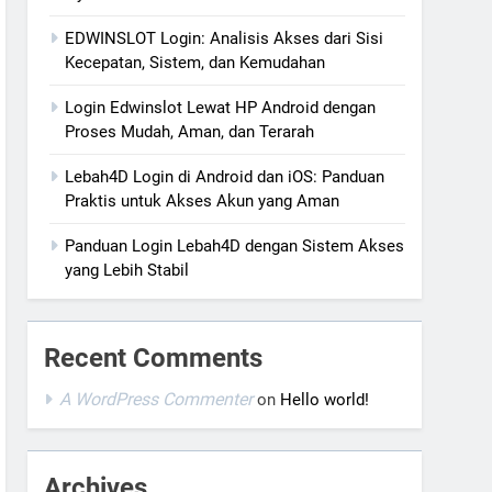
EDWINSLOT Login: Analisis Akses dari Sisi
Kecepatan, Sistem, dan Kemudahan
Login Edwinslot Lewat HP Android dengan
Proses Mudah, Aman, dan Terarah
Lebah4D Login di Android dan iOS: Panduan
Praktis untuk Akses Akun yang Aman
Panduan Login Lebah4D dengan Sistem Akses
yang Lebih Stabil
Recent Comments
A WordPress Commenter
on
Hello world!
Archives