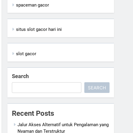
spaceman gacor
situs slot gacor hari ini
slot gacor
Search
SEARCH
Recent Posts
Jalur Akses Alternatif untuk Pengalaman yang
Nyaman dan Terstruktur