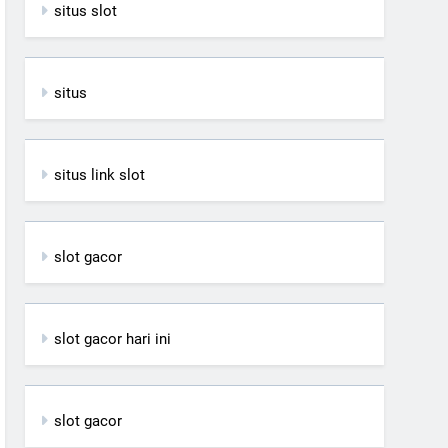
situs slot
situs
situs link slot
slot gacor
slot gacor hari ini
slot gacor