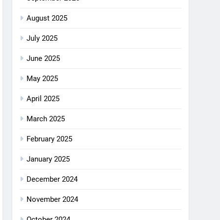
August 2025
July 2025
June 2025
May 2025
April 2025
March 2025
February 2025
January 2025
December 2024
November 2024
October 2024