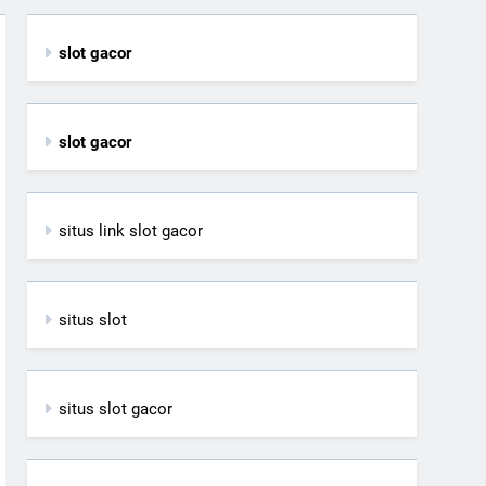
slot gacor
slot gacor
situs link slot gacor
situs slot
situs slot gacor