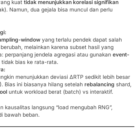
yang kuat
tidak menunjukkan korelasi signifikan
lak). Namun, dua gejala bisa muncul dan perlu
gi:
ampling-window
yang terlalu pendek dapat salah
berubah, melainkan karena subset hasil yang
ya: perpanjang jendela agregasi atau gunakan
event-
tidak bias ke rata-rata.
a:
mungkin menunjukkan deviasi ΔRTP sedikit lebih besar
 Bias ini biasanya hilang setelah
rebalancing
shard,
ool
untuk workload berat (batch) vs interaktif.
n kausalitas langsung “load mengubah RNG”,
i bawah beban.