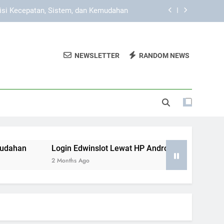
isi Kecepatan, Sistem, dan Kemudahan
ngan Proses Mudah, Aman, dan Terarah
n Praktis untuk Akses Akun yang Aman
NEWSLETTER
RANDOM NEWS
engalaman yang Nyaman dan Terstruktur
tuk Hidup Yang Lebih Bermakna.
isi Kecepatan, Sistem, dan Kemudahan
ngan Proses Mudah, Aman, dan Terarah
n Praktis untuk Akses Akun yang Aman
Login Edwinslot Lewat HP Android dengan Proses Mudah, A
2 Months Ago