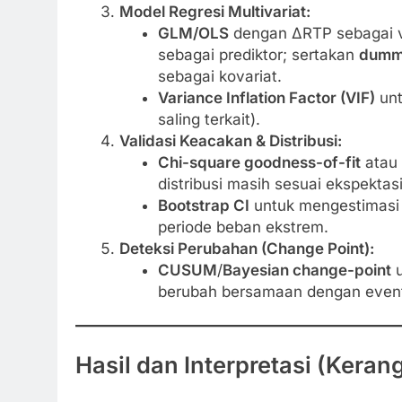
Model Regresi Multivariat:
GLM/OLS
dengan ΔRTP sebagai v
sebagai prediktor; sertakan
dumm
sebagai kovariat.
Variance Inflation Factor (VIF)
unt
saling terkait).
Validasi Keacakan & Distribusi:
Chi-square goodness-of-fit
atau
distribusi masih sesuai ekspektasi
Bootstrap CI
untuk mengestimasi k
periode beban ekstrem.
Deteksi Perubahan (Change Point):
CUSUM
/
Bayesian change-point
u
berubah bersamaan dengan event i
Hasil dan Interpretasi (Ker