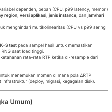
ariabel dependen, beban (CPU, p99 latency, memori)
y region
,
versi aplikasi
,
jenis instance
, dan
jam/hari
uk menghindari multikolinearitas (CPU vs p99 sering
K–S test
pada sampel hasil untuk memastikan
 RNG saat load tinggi.
etahanan rata-rata RTP ketika di-resample dari
ntuk menemukan momen di mana pola ΔRTP
nfrastruktur (deploy, migrasi, kegagalan disk).
angka Umum)