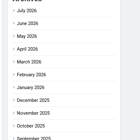
July 2026
June 2026
May 2026
April 2026
March 2026
February 2026
January 2026
December 2025
November 2025
October 2025
September 2025