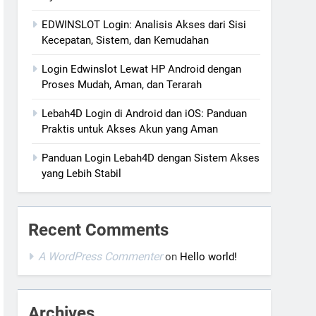
EDWINSLOT Login: Analisis Akses dari Sisi
Kecepatan, Sistem, dan Kemudahan
Login Edwinslot Lewat HP Android dengan
Proses Mudah, Aman, dan Terarah
Lebah4D Login di Android dan iOS: Panduan
Praktis untuk Akses Akun yang Aman
Panduan Login Lebah4D dengan Sistem Akses
yang Lebih Stabil
Recent Comments
A WordPress Commenter
on
Hello world!
Archives