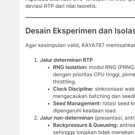
deviasi RTP dari nilai teoretis.
Desain Eksperimen dan Isolas
Agar kesimpulan valid, KAYA787 memisahkan p
Jalur determinan RTP
RNG Isolation:
modul RNG (PRNG/ha
dengan prioritas CPU tinggi, pinn
throttling.
Clock Discipline:
sinkronisasi wak
mengacaukan batching dan seedi
Seed Management:
rotasi seed kr
dipengaruhi keadaan load.
Jalur non-determinan
(presentasi, antr
Backpressure & Queueing:
antrea
sehingga lonjakan tidak meneka