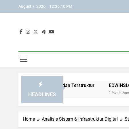
Skip
August 7, 2026
12:36:11 PM
to
content
The
Baca Insp
man yang Nyaman dan Terstruktur
EDWINSLOT Login: Ana
1 Month Ago
HEADLINES
Home
Analisis Sistem & Infrastruktur Digital
St